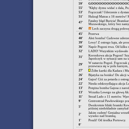
59'
GOOOOOOOOOOOOOOOO
55'
"Kłęby dymu widać z dala, Pogo
53'
Frączczak! Uderzenie z dystan
51'
Huknął Matras z 16 metrów! Mi
Fatalny błąd Buricia! Bramkar
47'
Murawskiego, który bez namysł
46'
Lech zaczyna drugą połowę 
45'
Przerwa
40'
Ależ bomba! Cudowne uderzeni
39'
Lewy! Z ostrego kąta, ale pro
36'
Napór Pogoni trwa. Od kilku m
32'
LADO! Wszystkim wydawało się,
Koronkowa akcja Pogoni! Szyb
31'
Japończyk w sytuacji sam na s
W natarciu Pogoń. Frączczak 
29'
przewraca się w polu karnym,
27'
Żółte kartki dla Kadara i M
26'
Bijatyka na boisku! Do akcji 
24'
Gajos! Cóż za petarda z ostre
22'
Niezła odskrzydlająca akcja 
13'
Potężna bomba Gajosa z narożn
13'
Wrzutka Lewego na głowę Aki!
11'
Strzał Lado z 11 metrów. Wpro
9'
Centrostrzał Pawłowskiego pra
Dwukrotnie bliski bramki Kow
5'
później niedokładnie zamyka
Jakim cudem! Genialna wrzutka
2'
wysoko nad bramką.
1'
Poszli! Od środka Portowcy.
0'