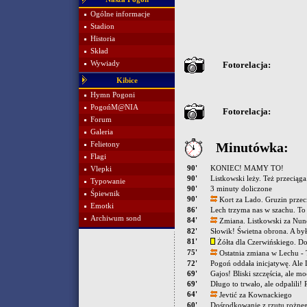
Ogólne informacje
Stadion
Historia
Skład
Wywiady
Fotorelacja:
Kibice
Hymn Pogoni
PogońM@NIA
Fotorelacja:
Forum
Galeria
Minutówka:
Felietony
Flagi
90'
KONIEC! MAMY TO!
Vlepki
90'
Listkowski leży. Też przeciąga
Typowanie
90'
3 minuty doliczone
Śpiewnik
90'
Kort za Lado. Gruzin przeci
Emotki
86'
Lech trzyma nas w szachu. To
Archiwum sond
84'
Zmiana. Listkowski za Nun
82'
Słowik! Świetna obrona. A by
81'
Żółta dla Czerwińskiego. Do
75'
Ostatnia zmiana w Lechu - T
72'
Pogoń oddała inicjatywę. Ale L
69'
Gajos! Bliski szczęścia, ale mo
69'
Długo to trwało, ale odpalili!
64'
Jevtić za Kownackiego
60'
Dośrodkowanie z rzutu rożnego