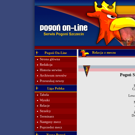
Relacja z meczu
Pogoń On-Line
Strona główna
Redakcja
Historia serwisu
Pogoń S
Archiwum newsów
Przeszukaj newsy
Liga Polska
C
Tabela
Lew
Wyniki
Relacje
Strzelcy
Dw
Terminarz
Następny mecz
Poprzedni mecz
Nasza Pogoń