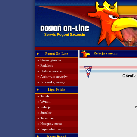
Relacja z meczu
Pogoń On-Line
Strona główna
Redakcja
Historia serwisu
Górnik
Archiwum newsów
Przeszukaj newsy
Liga Polska
Tabela
Wyniki
Relacje
P
Strzelcy
Terminarz
Następny mecz
Poprzedni mecz
Nasza Pogoń