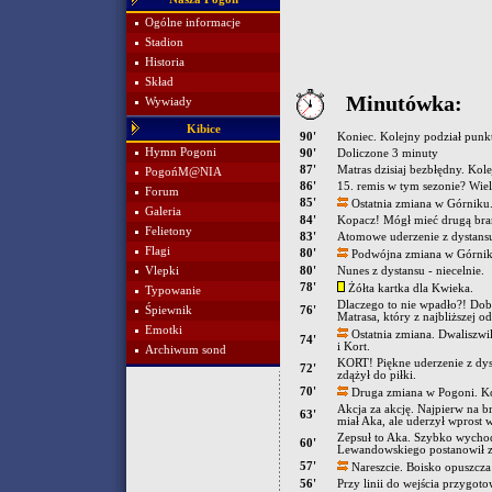
Ogólne informacje
Stadion
Historia
Skład
Minutówka:
Wywiady
Kibice
90'
Koniec. Kolejny podział punk
Hymn Pogoni
90'
Doliczone 3 minuty
87'
Matras dzisiaj bezbłędny. Kole
PogońM@NIA
86'
15. remis w tym sezonie? Wiel
Forum
85'
Ostatnia zmiana w Górniku.
Galeria
84'
Kopacz! Mógł mieć drugą bram
Felietony
83'
Atomowe uderzenie z dystansu
Flagi
80'
Podwójna zmiana w Górniku.
Vlepki
80'
Nunes z dystansu - niecelnie.
78'
Żółta kartka dla Kwieka.
Typowanie
Dlaczego to nie wpadło?! Dob
Śpiewnik
76'
Matrasa, który z najbliższej o
Emotki
Ostatnia zmiana. Dwaliszwi
74'
i Kort.
Archiwum sond
KORT! Piękne uderzenie z dyst
72'
zdążył do piłki.
70'
Druga zmiana w Pogoni. Ko
Akcja za akcję. Najpierw na b
63'
miał Aka, ale uderzył wprost 
Zepsuł to Aka. Szybko wychod
60'
Lewandowskiego postanowił zwo
57'
Nareszcie. Boisko opuszcza
56'
Przy linii do wejścia przygo