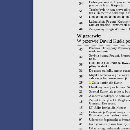
Dobre podanie do Gyurcso. Węg
54'
problemu broni Kasprzik.
Trochę było w tym przypadku,
51'
ten z 16 metrów pokonuje Kas
51'
GOOOOOOOOOOOOOOOO
Ładna akcja Pogoni. Krótkie r
48'
zamiast strzelać - przewrócił 
46'
Zaczynamy drugie 45 minut. O
W przerwie:
W przerwie Dawid Kudła po
Przerwa. Do tej pory Portowc
45'
niedokładności.
Szybka kontra Pogoni. Piotrows
42'
nogi.
GOL DLA GÓRNIKA. Dośrodko
36'
piłkę do siatki.
31'
Do głosu od kilku minut cora
Miękka wrzutka w pole karne 
30'
cała akcja bez konsekwencji
29'
Żółta kartka dla Kante.
26'
Chwilowy zastój na boisku. N
21'
Strzelał Kante, ale tylko w boc
20'
Akademia pokręcił w polu kar
Zepsuł to Przybecki. Mógł gr
16'
Gyurcso. Bez sensu.
15'
[Z] Żółta kartka dla Nunesa
Dobra akcja Pogoni lewą stron
13'
Piotrowski, ale bardzo niecelni
9'
Uderzenie Frączczaka z dysta
4'
Na trybunie oprawa Torcidy, n
Od mocnego uderzenia zaczyna
3'