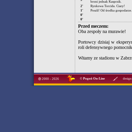
broni jednak Kasprzik.
2'
Rynkowa Torcida. Ciary!
1'
Poszli! Od środka gospodarze.
0'
0'
Przed meczem:
Oba zespoły na murawie!
Portowcy dzisiaj w ekspery
roli defensywnego pomocnik
Witamy ze stadionu w Zabrzu
©
Pogoń On-Line
design
2000 - 2026