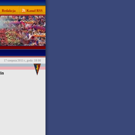
Redakcja
Kanał RSS
17 sierpnia 2015 r., godz: 18:00
in