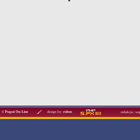
©
Pogoń On-Line
design by:
ruben
redakcja
|
ws