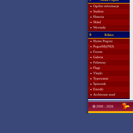
Ogólne informacje
Stadion
Historia
Skład
Wywiady
Kibice
Hymn Pogoni
PogońM@NIA
Forum
Galeria
Felietony
Flagi
Vlepki
Typowanie
Śpiewnik
Emotki
Archiwum sond
2000 - 2026