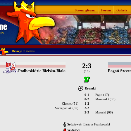
Strona główna
Forum
Galeria
Relacja z meczu
2:3
Podbeskidzie Bielsko-Biała
Pogoń Szczec
(0:2)
Bramki
0-1
Fojut (17)
0-2
Murawski (30)
Chmiel (51)
1-2
Szczepaniak (55)
2-2
2-3
Małecki (60)
Sędziował:
Bartosz Frankowski
Widzów: