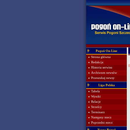
Pogoń On-Line
Strona główna
Redakcja
Historia serwisu
Archiwum newsów
Przeszukaj newsy
Liga Polska
Tabela
Wyniki
Relacje
Strzelcy
Terminarz
Następny mecz
Poprzedni mecz
Nasza Pogoń