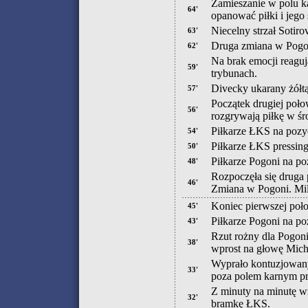
Zamieszanie w polu k
64'
opanować piłki i jego 
Niecelny strzał Sotir
63'
Druga zmiana w Pogo
62'
Na brak emocji reagują
59'
trybunach.
Divecky ukarany żółtą
57'
Początek drugiej poło
56'
rozgrywają piłkę w śr
Piłkarze ŁKS na pozyc
54'
Piłkarze ŁKS pressing
50'
Piłkarze Pogoni na poz
48'
Rozpoczęła się druga 
46'
Zmiana w Pogoni. Mila
Koniec pierwszej poł
45'
Piłkarze Pogoni na poz
43'
Rzut rożny dla Pogoni
38'
wprost na głowę Micha
Wyprało kontuzjowany
33'
poza polem karnym p
Z minuty na minutę wz
32'
bramkę ŁKS.