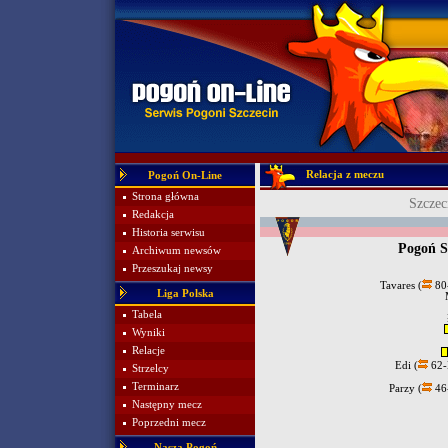
Relacja z meczu
Pogoń On-Line
Strona główna
Szczec
Redakcja
Historia serwisu
Pogoń S
Archiwum newsów
Przeszukaj newsy
Tavares (
80-
Liga Polska
Tabela
Wyniki
Relacje
Edi (
62-
Strzelcy
Terminarz
Parzy (
46
Następny mecz
Poprzedni mecz
Nasza Pogoń