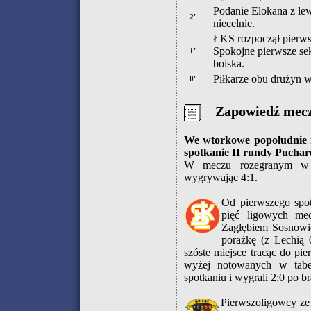
Podanie Elokana z lew
2'
niecelnie.
ŁKS rozpoczął pierw
Spokojne pierwsze sek
1'
boiska.
Piłkarze obu drużyn 
0'
Zapowiedź mec
We wtorkowe popołudnie n
spotkanie II rundy Puchar
W meczu rozegranym w Ło
wygrywając 4:1.
Od pierwszego spo
pięć ligowych me
Zagłębiem Sosnowie
porażkę (z Lechią 0
szóste miejsce tracąc do 
wyżej notowanych w tabe
spotkaniu i wygrali 2:0 po 
Pierwszoligowcy ze 