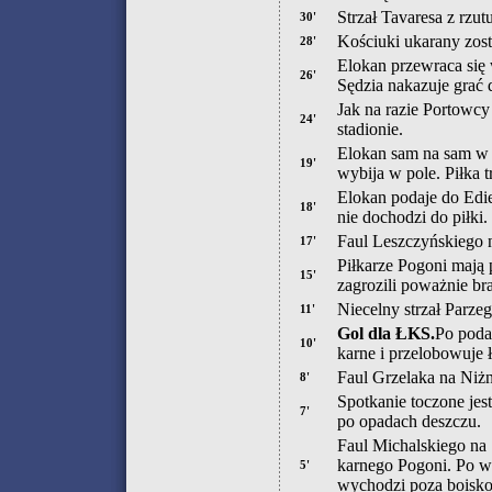
Strzał Tavaresa z rzu
30'
Kościuki ukarany zosta
28'
Elokan przewraca się
26'
Sędzia nakazuje grać d
Jak na razie Portowcy 
24'
stadionie.
Elokan sam na sam w 
19'
wybija w pole. Piłka t
Elokan podaje do Edie
18'
nie dochodzi do piłk
Faul Leszczyńskiego 
17'
Piłkarze Pogoni mają
15'
zagrozili poważnie b
Niecelny strzał Parze
11'
Gol dla ŁKS.
Po podan
10'
karne i przelobowuje 
Faul Grzelaka na Niżn
8'
Spotkanie toczone jes
7'
po opadach deszczu.
Faul Michalskiego na 
karnego Pogoni. Po wrz
5'
wychodzi poza boisko