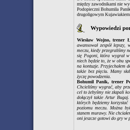
między zawodnikami nie wyda
Podopieczni Bohumila Panika
drugoligowym Kujawiakiem
Wypowiedzi po
Wiesław Wojno, trener 
awansował zespół lepszy, w
meczu, kiedy przegraliśmy na
się Pogoni, która wygrał w
niech będzie to, że w obu 
na kontuzje. Przyjechałem d
także bez pięciu. Mamy sł
życzę powodzenia.
Bohumil Panik, trener Po
Chcieliśmy wygrać, aby prz
cel to żebyśmy nie złapali k
dołączył także Artur Bugaj
których będziemy korzystać
poziomu meczu. Można był
stanem murawy. Nie chciałem
oni jeszcze gotowi do gry w 