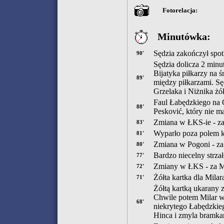
Fotorelacja:
Minutówka:
Sędzia zakończył spot
90'
Sędzia dolicza 2 minu
Bijatyka piłkarzy na 
89'
między piłkarzami. Sę
Grzelaka i Niżnika żó
Faul Łabędzkiego na 
88'
Pesković, który nie ma
Zmiana w ŁKS-ie - za 
83'
Wyparło poza polem k
81'
Zmiana w Pogoni - za
80'
Bardzo niecelny strzał
77'
Zmiany w ŁKS - za My
72'
Żółta kartka dla Milar
71'
Żółtą kartką ukarany 
Chwile potem Milar w
68'
niekrytego Łabędzkiego
Hinca i zmyla bramk