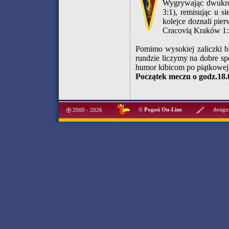
Wygrywając dwukro
3:1), remisując u 
kolejce doznali pie
Cracovią Kraków 1:
Pomimo wysokiej zaliczki b
rundzie liczymy na dobre s
humor kibicom po piątkowej
Początek meczu o godz.18.
©
Pogoń On-Line
design
2000 - 2026