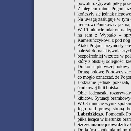
powoli rozgrywali piłkę prze
Z biegiem minut Pogoń uzy
kończyły się jednak niepow
Na uwagę zasługuje w tym 
trenerowi Panikowi z jak najl
W 19 minucie miał on najle
na sam z Wyparło – spryt
Kameruńczykowi z pod nóg i 
Ataki Pogoni przyniosły ef
należał do najaktywniejszy
bezpośredniej wrzutce w pol
który z bliskiej odległości ki
Do końca pierwszej połowy n
Drugą połowę Portowcy zacz
co mogło oznaczać, że Pogoń
Łodzianie jednak pokazali, 
środkowej linii boiska.
Obie jedenastki rozgrywał
kibiców. Sytuacji bramkowyc
W 68 minucie wynik spotkan
Jego rajd prawą stroną b
Łabędzkiego
. Pomocnik Pog
piłka lecąca w kierunku bram
Szczecinianie prowadzili z
Do końca spotkania mimo do