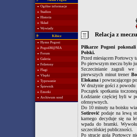
Ogólne informacje
Stadion
Historia
Skład
Wywiady
Relacja z mecz
Kibice
Hymn Pogoni
Piłkarze Pogoni pokona
PogońM@NIA
Polski.
Forum
Przed miesiącem Portowcy ta
Galeria
Po pierwszym meczu było już
Felietony
Szczecinianie zagrali 
Flagi
pierwszych minut trener
Bo
Vlepki
Elokana
i powracającego po 
Typowanie
W drużynie gości z powodu u
Śpiewnik
Początek spotkania toczon
Emotki
Łodzianie częściej byli w p
Archiwum sond
ofensywnych.
Do 10 minuty na boisku wiał
Sotirović
podaje na lewą s
karnego decyduje się na le
wpada do bramki. Wywołuje
szczecińskiej publiczności.
Po stracie gola Portowcy n