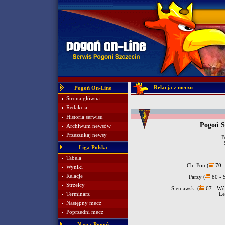
Relacja z meczu
Pogoń On-Line
Strona główna
Redakcja
Historia serwisu
Pogoń S
Archiwum newsów
Przeszukaj newsy
B
Liga Polska
Tabela
Chi Fon (
70 -
Wyniki
Relacje
Parzy (
80 - 
Strzelcy
Sieniawski (
67 - Wó
Terminarz
Le
Następny mecz
Poprzedni mecz
Nasza Pogoń