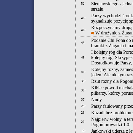
Sieniawskiego - jedna
52'
strzału.
Parzy wychodzi środk
48'
sygnalizuje pozycję s
Rozpoczynamy drugą 
46'
W drużynie z Żagani
Podanie Chi Fona do r
45'
bramki z Żagania i ma
I kolejny róg dla Por
kolejny róg. Skrzypie
41'
Dośrodkowuje Parzy,
Kolejny rożny, zamies
40'
jeden! Ale nie tym ra
Rzut rożny dla Pogoni
39'
Kibice powoli machaj
38'
piłkarzy, którzy porus
Nudy.
37'
Parzy faulowany przez
29'
Kazadi bez problemu 
28'
Najpierw wolny, a te
20'
Pogoń prowadzi 1:0!
Jankowski uderza z lew
19'