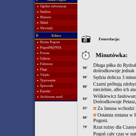
Ogólne informacje
Stadion
Historia
Skład
Wywiady
Kibice
Fotorelacja:
Hymn Pogoni
PogońM@NIA
Forum
Minutówka:
Galeria
Felietony
Długa piłka do Rydzak
90'
Flagi
dośrodkowuje jednak n
Vlepki
Sędzia dolicza 3 minu
90'
Typowanie
Czarni próbują zdoby
Śpiewnik
88'
niecielnie, albo ich a
Emotki
Wólkiewicz faulowany
Archiwum sond
84'
Dośrodkowuje Petasz, 
Za Janusa wchodzi 
83'
Ostatnia zmiana w P
80'
Pogoni.
Rzut rożny dla Czanyc
79'
Pogoń cały czas w na