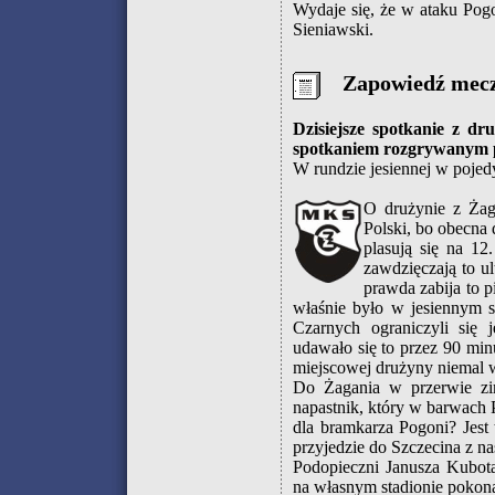
Wydaje się, że w ataku Pog
Sieniawski.
Zapowiedź mec
Dzisiejsze spotkanie z 
spotkaniem rozgrywanym pr
W rundzie jesiennej w poje
O drużynie z Żag
Polski, bo obecna 
plasują się na 1
zawdzięczają to u
prawda zabija to 
właśnie było w jesiennym s
Czarnych ograniczyli się 
udawało się to przez 90 minu
miejscowej drużyny niemal w
Do Żagania w przerwie zi
napastnik, który w barwach 
dla bramkarza Pogoni? Jest
przyjedzie do Szczecina z 
Podopieczni Janusza Kubota
na własnym stadionie pokon