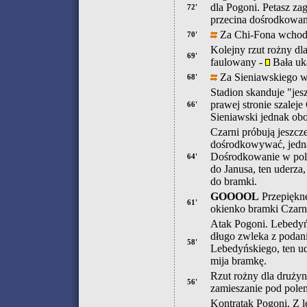
dla Pogoni. Petasz za
72'
przecina dośrodkowani
Za Chi-Fona wchod
70'
Kolejny rzut rożny dl
69'
faulowany -
Bała uka
Za Sieniawskiego w
68'
Stadion skanduje "jesz
prawej stronie szalej
66'
Sieniawski jednak ob
Czarni próbują jeszcz
dośrodkowywać, jedna
Dośrodkowanie w pole 
64'
do Janusa, ten uderza,
do bramki.
GOOOOL
Przepiękne
61'
okienko bramki Czarn
Atak Pogoni. Lebedyńs
długo zwleka z podani
58'
Lebedyńskiego, ten ud
mija bramkę.
Rzut rożny dla druży
56'
zamieszanie pod pole
Kontratak Pogoni. Z 