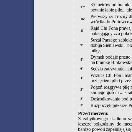
35 metrów od bramki
17'
pewnie łapie piłę... a
Pierwszy rzut rożny dl
16'
wróciła do Portowców
Rajd Chi Fona prawą s
11'
nabiegający zza pola 
Strzał Parzego zablok
dobija Sieniawski - b
9'
piłkę.
Dymek podaje prosto 
8'
na bramkę Binkowskiego
Sędzia zatrzymuje at
6'
Wrzuca Chi Fon i mamy
4'
przejęciem piłki prze
Pogoń rozgrywa piłę na
3'
karnego gości i ... strat
Dośrodkowanie pod po
2'
Rozpoczęli piłkarze P
1'
Przed meczem:
Z zabytkowego stadionu sz
jeszcze półgodziny do mecz
bardzo powoli zapełniają się