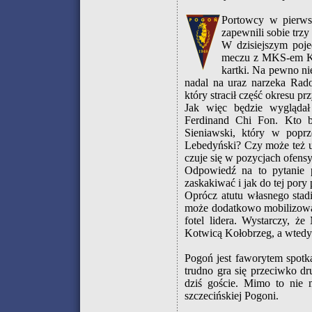
Portowcy w pierws
zapewnili sobie trzy
W dzisiejszym poje
meczu z MKS-em Klu
kartki. Na pewno ni
nadal na uraz narzeka Rado
który stracił część okresu 
Jak więc będzie wygląda
Ferdinand Chi Fon. Kto 
Sieniawski, który w popr
Lebedyński? Czy może też un
czuje się w pozycjach ofen
Odpowiedź na to pytanie 
zaskakiwać i jak do tej pory 
Oprócz atutu własnego stad
może dodatkowo mobilizować
fotel lidera. Wystarczy, ż
Kotwicą Kołobrzeg, a wtedy S
Pogoń jest faworytem spotka
trudno gra się przeciwko dru
dziś goście. Mimo to nie 
szczecińskiej Pogoni.