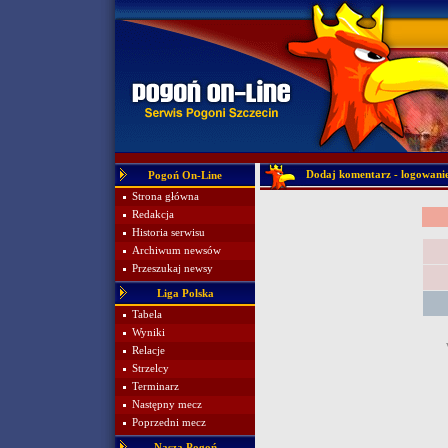
Dodaj komentarz - logowani
Pogoń On-Line
Strona główna
Redakcja
Historia serwisu
Archiwum newsów
Przeszukaj newsy
Liga Polska
Tabela
Wyniki
Relacje
Strzelcy
Terminarz
Następny mecz
Poprzedni mecz
Nasza Pogoń