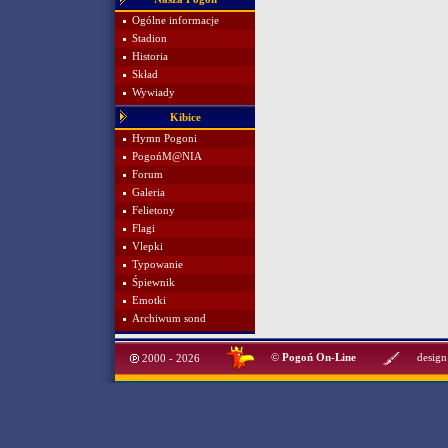
Ogólne informacje
Stadion
Historia
Skład
Wywiady
Kibice
Hymn Pogoni
PogońM@NIA
Forum
Galeria
Felietony
Flagi
Vlepki
Typowanie
Śpiewnik
Emotki
Archiwum sond
©
Pogoń On-Line
design
2000 - 2026