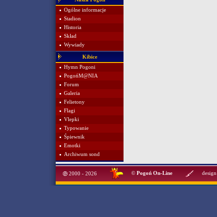
Ogólne informacje
Stadion
Historia
Skład
Wywiady
Kibice
Hymn Pogoni
PogońM@NIA
Forum
Galeria
Felietony
Flagi
Vlepki
Typowanie
Śpiewnik
Emotki
Archiwum sond
©
Pogoń On-Line
design
2000 - 2026