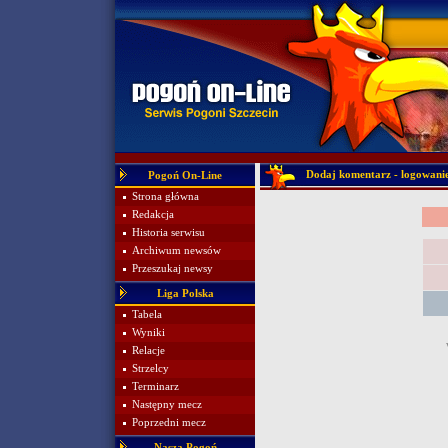
Dodaj komentarz - logowani
Pogoń On-Line
Strona główna
Redakcja
Historia serwisu
Archiwum newsów
Przeszukaj newsy
Liga Polska
Tabela
Wyniki
Relacje
Strzelcy
Terminarz
Następny mecz
Poprzedni mecz
Nasza Pogoń