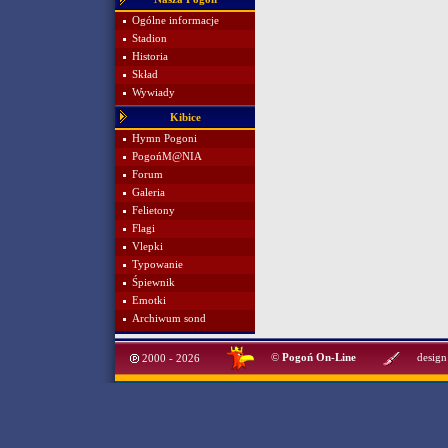
Ogólne informacje
Stadion
Historia
Skład
Wywiady
Kibice
Hymn Pogoni
PogońM@NIA
Forum
Galeria
Felietony
Flagi
Vlepki
Typowanie
Śpiewnik
Emotki
Archiwum sond
©
Pogoń On-Line
design
2000 - 2026