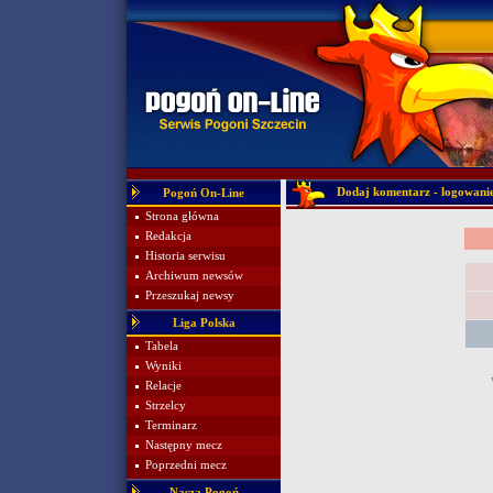
Dodaj komentarz - logowani
Pogoń On-Line
Strona główna
Redakcja
Historia serwisu
Archiwum newsów
Przeszukaj newsy
Liga Polska
Tabela
Wyniki
Relacje
Strzelcy
Terminarz
Następny mecz
Poprzedni mecz
Nasza Pogoń