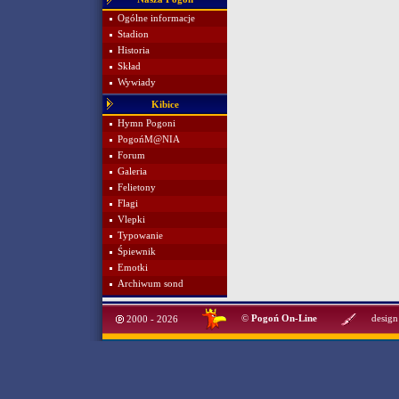
Ogólne informacje
Stadion
Historia
Skład
Wywiady
Kibice
Hymn Pogoni
PogońM@NIA
Forum
Galeria
Felietony
Flagi
Vlepki
Typowanie
Śpiewnik
Emotki
Archiwum sond
©
Pogoń On-Line
design
2000 - 2026