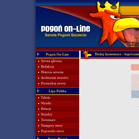
Dodaj komentarz - logowani
Pogoń On-Line
Strona główna
Redakcja
Historia serwisu
Archiwum newsów
Przeszukaj newsy
Liga Polska
Tabela
Wyniki
Relacje
Strzelcy
Terminarz
Następny mecz
Poprzedni mecz
Nasza Pogoń