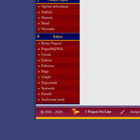
Ogólne informacje
Stadion
Historia
Skład
Wywiady
Kibice
Hymn Pogoni
PogońM@NIA
Forum
Galeria
Felietony
Flagi
Vlepki
Typowanie
Śpiewnik
Emotki
Archiwum sond
©
Pogoń On-Line
design
2000 - 2026