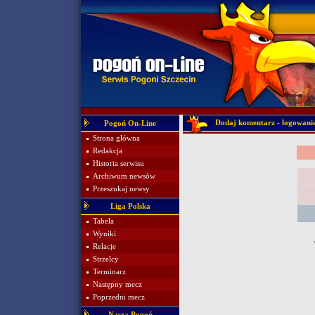
Dodaj komentarz - logowani
Pogoń On-Line
Strona główna
Redakcja
Historia serwisu
Archiwum newsów
Przeszukaj newsy
Liga Polska
Tabela
Wyniki
Relacje
Strzelcy
Terminarz
Następny mecz
Poprzedni mecz
Nasza Pogoń