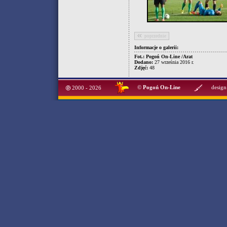
poprzednie
Informacje o galerii:
Fot.: Pogoń On-Line /Arat
Dodano:
27 września 2016 r.
Zdjęć:
48
©
Pogoń On-Line
design
2000 - 2026