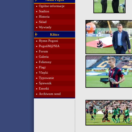
Ogólne informacje
Stadion
Historia
Skład
Wywiady
Kibice
Hymn Pogoni
PogońM@NIA
Forum
Galeria
Felietony
Flagi
Vlepki
Typowanie
Śpiewnik
Emotki
Archiwum sond