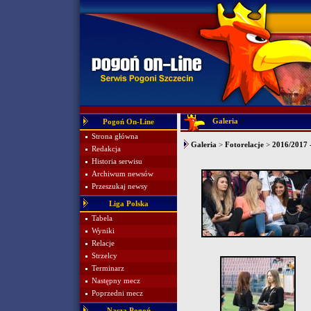
Galeria
Pogoń On-Line
Strona główna
Galeria
>
Fotorelacje
>
2016/2017 -
Redakcja
Historia serwisu
Archiwum newsów
Przeszukaj newsy
Liga Polska
Tabela
Wyniki
Relacje
Strzelcy
Terminarz
Następny mecz
Poprzedni mecz
Nasza Pogoń