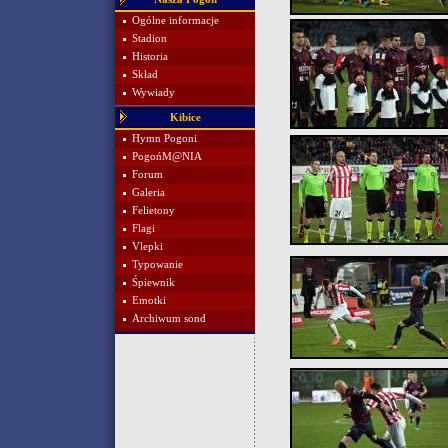
Ogólne informacje
Stadion
Historia
Skład
Wywiady
Kibice
Hymn Pogoni
PogońM@NIA
Forum
Galeria
Felietony
Flagi
Vlepki
Typowanie
Śpiewnik
Emotki
Archiwum sond