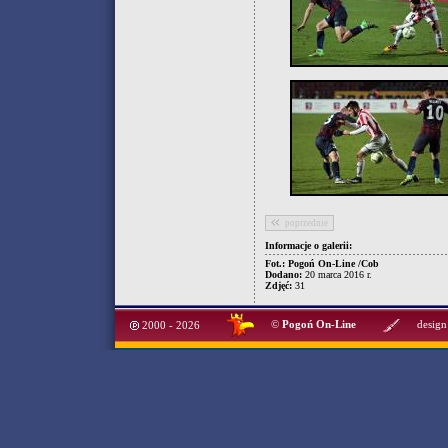
poprzednie
Informacje o galerii:
Fot.: Pogoń On-Line /Cob
Dodano:
20 marca 2016 r.
Zdjęć:
31
©
Pogoń On-Line
design
2000 - 2026