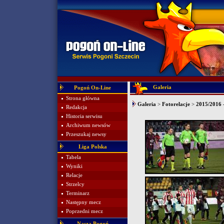
Galeria
Pogoń On-Line
Strona główna
Galeria
>
Fotorelacje
>
2015/2016 
Redakcja
Historia serwisu
Archiwum newsów
Przeszukaj newsy
Liga Polska
Tabela
Wyniki
Relacje
Strzelcy
Terminarz
Następny mecz
Poprzedni mecz
Nasza Pogoń