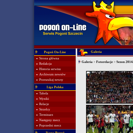
Galeria
Pogoń On-Line
Strona główna
Galeria
>
Fotorelacje
>
Sezon 2014
Redakcja
Historia serwisu
Archiwum newsów
Przeszukaj newsy
Liga Polska
Tabela
Wyniki
Relacje
Strzelcy
Terminarz
Następny mecz
Poprzedni mecz
Nasza Pogoń