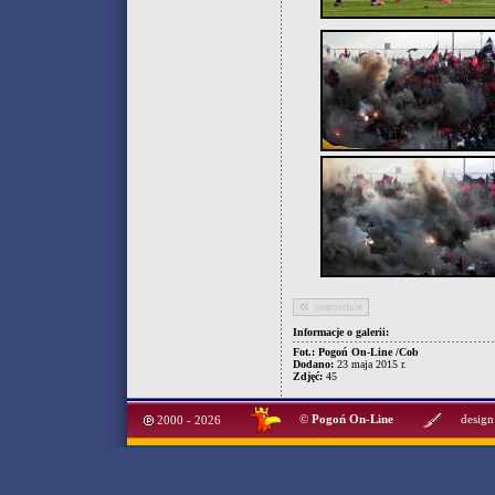
poprzednie
Informacje o galerii:
Fot.: Pogoń On-Line /Cob
Dodano:
23 maja 2015 r.
Zdjęć:
45
©
Pogoń On-Line
design
2000 - 2026