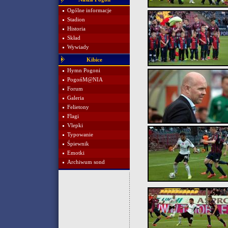
Ogólne informacje
Stadion
Historia
Skład
Wywiady
Kibice
Hymn Pogoni
PogońM@NIA
Forum
Galeria
Felietony
Flagi
Vlepki
Typowanie
Śpiewnik
Emotki
Archiwum sond