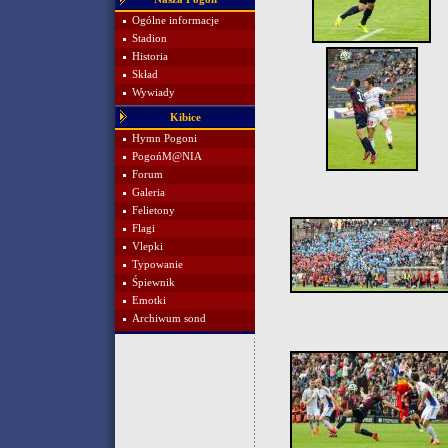
Ogólne informacje
Stadion
Historia
Skład
Wywiady
Kibice
Hymn Pogoni
PogońM@NIA
Forum
Galeria
Felietony
Flagi
Vlepki
Typowanie
Śpiewnik
Emotki
Archiwum sond