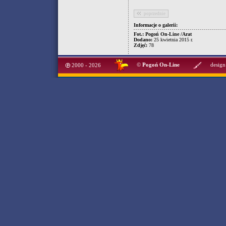
poprzednie
Informacje o galerii:
Fot.: Pogoń On-Line /Arat
Dodano:
25 kwietnia 2015 r.
Zdjęć:
78
©
Pogoń On-Line
design
2000 - 2026