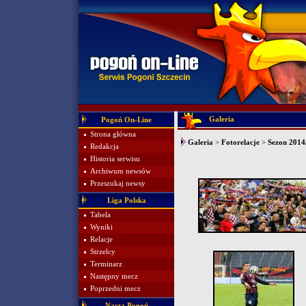
Galeria
Pogoń On-Line
Strona główna
Galeria
>
Fotorelacje
>
Sezon 2014
Redakcja
Historia serwisu
Archiwum newsów
Przeszukaj newsy
Liga Polska
Tabela
Wyniki
Relacje
Strzelcy
Terminarz
Następny mecz
Poprzedni mecz
Nasza Pogoń