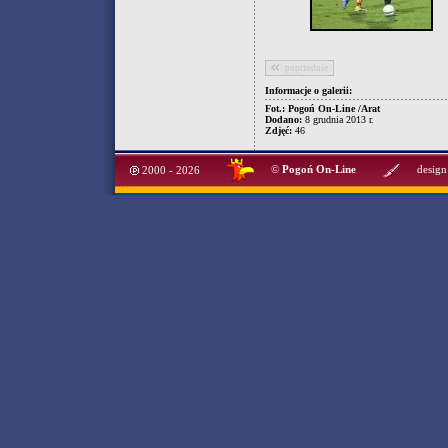
poprzednie
Informacje o galerii:
Fot.: Pogoń On-Line /Arat
Dodano:
8 grudnia 2013 r.
Zdjęć:
46
©
Pogoń On-Line
design
2000 - 2026