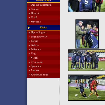
Ogólne informacje
Stadion
Historia
Skład
Wywiady
Kibice
Hymn Pogoni
PogońM@NIA
Forum
Galeria
Felietony
Flagi
Vlepki
Typowanie
Śpiewnik
Emotki
Archiwum sond