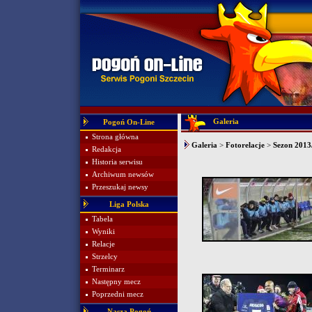
Galeria
Pogoń On-Line
Strona główna
Galeria
>
Fotorelacje
>
Sezon 2013
Redakcja
Historia serwisu
Archiwum newsów
Przeszukaj newsy
Liga Polska
Tabela
Wyniki
Relacje
Strzelcy
Terminarz
Następny mecz
Poprzedni mecz
Nasza Pogoń