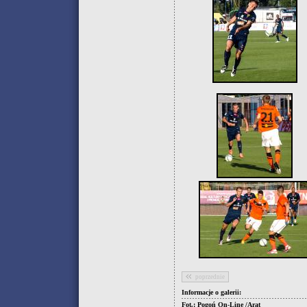
poprzednie
Informacje o galerii:
Fot.: Pogoń On-Line /Arat