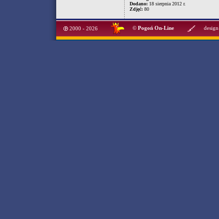
Dodano:
18 sierpnia 2012 r.
Zdjęć:
80
©
Pogoń On-Line
design
2000 - 2026