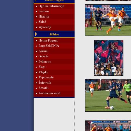
Ogólne informacje
Stadion
Historia
Skład
Wywiady
Kibice
Hymn Pogoni
PogońM@NIA
Forum
Galeria
Felietony
Flagi
Vlepki
Typowanie
Śpiewnik
Emotki
Archiwum sond