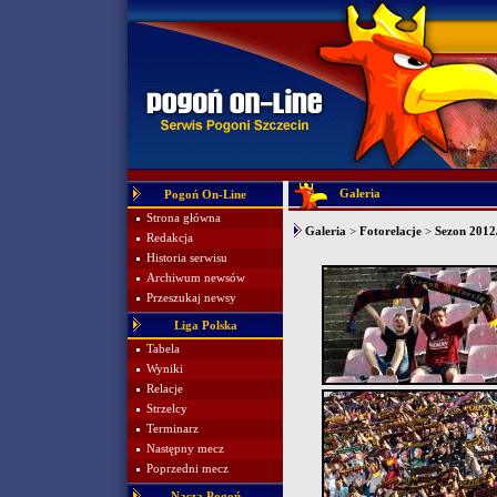
Galeria
Pogoń On-Line
Strona główna
Galeria
>
Fotorelacje
>
Sezon 2012/
Redakcja
Historia serwisu
Archiwum newsów
Przeszukaj newsy
Liga Polska
Tabela
Wyniki
Relacje
Strzelcy
Terminarz
Następny mecz
Poprzedni mecz
Nasza Pogoń