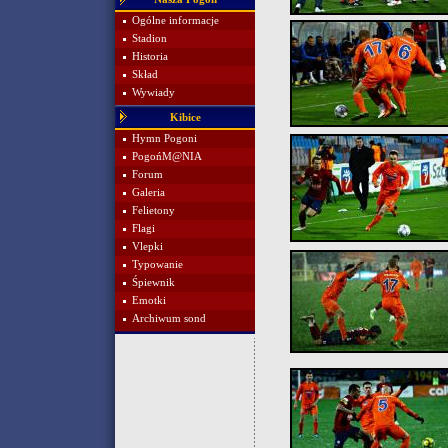
Ogólne informacje
Stadion
Historia
Skład
Wywiady
Kibice
Hymn Pogoni
PogońM@NIA
Forum
Galeria
Felietony
Flagi
Vlepki
Typowanie
Śpiewnik
Emotki
Archiwum sond