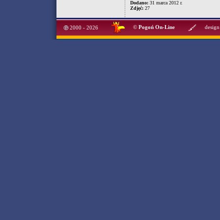
Dodano:
31 marca 2012 r.
Zdjęć:
27
©
Pogoń On-Line
design
2000 - 2026