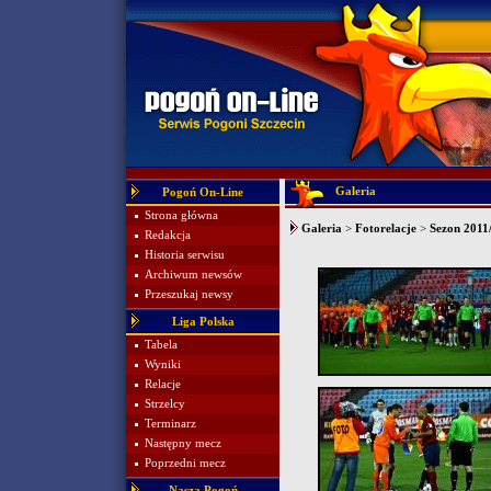
Galeria
Pogoń On-Line
Strona główna
Galeria
>
Fotorelacje
>
Sezon 2011
Redakcja
Historia serwisu
Archiwum newsów
Przeszukaj newsy
Liga Polska
Tabela
Wyniki
Relacje
Strzelcy
Terminarz
Następny mecz
Poprzedni mecz
Nasza Pogoń