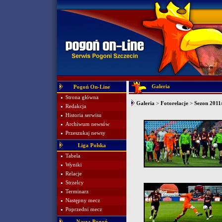
Galeria
Pogoń On-Line
Strona główna
Galeria
>
Fotorelacje
>
Sezon 2011
Redakcja
Historia serwisu
Archiwum newsów
Przeszukaj newsy
Liga Polska
Tabela
Wyniki
Relacje
Strzelcy
Terminarz
Następny mecz
Poprzedni mecz
Nasza Pogoń