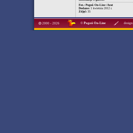
Fot.: Pogoń On-Line /Arat
Dodano:
1 kwietnia 2012 r.
Zdjęć:
35
©
Pogoń On-Line
design
2000 - 2026