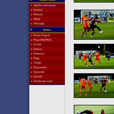
Ogólne informacje
Stadion
Historia
Skład
Wywiady
Kibice
Hymn Pogoni
PogońM@NIA
Forum
Galeria
Felietony
Flagi
Vlepki
Typowanie
Śpiewnik
Emotki
Archiwum sond