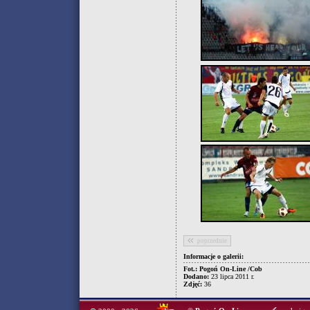
poprzednie
Informacje o galerii:
Fot.: Pogoń On-Line /Cob
Dodano:
23 lipca 2011 r.
Zdjęć:
36