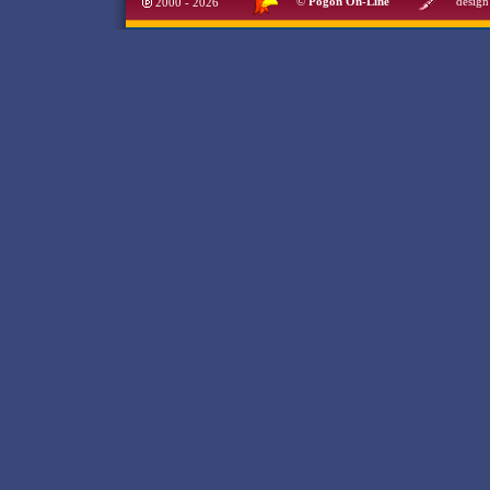
©
Pogoń On-Line
design
2000 - 2026