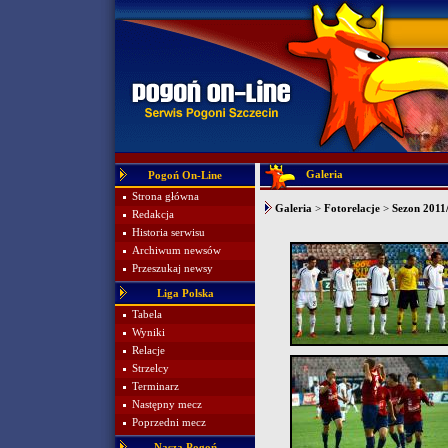
Galeria
Pogoń On-Line
Strona główna
Galeria
>
Fotorelacje
>
Sezon 2011/
Redakcja
Historia serwisu
Archiwum newsów
Przeszukaj newsy
Liga Polska
Tabela
Wyniki
Relacje
Strzelcy
Terminarz
Następny mecz
Poprzedni mecz
Nasza Pogoń