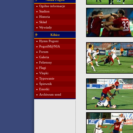
Ogólne informacje
Stadion
Historia
Skład
Wywiady
Kibice
Hymn Pogoni
PogońM@NIA
Forum
Galeria
Felietony
Flagi
Vlepki
Typowanie
Śpiewnik
Emotki
Archiwum sond