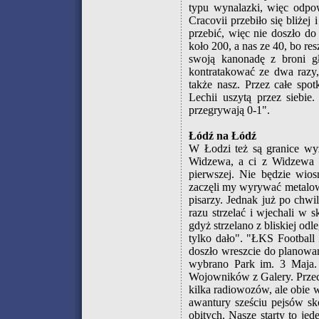
typu wynalazki, więc odpo
Cracovii przebiło się bliżej
przebić, więc nie doszło do
koło 200, a nas ze 40, bo res
swoją kanonadę z broni gł
kontratakować ze dwa razy,
także nasz. Przez całe spot
Lechii uszytą przez siebi
przegrywają 0-1".
Łódź na Łódź
W Łodzi też są granice wy
Widzewa, a ci z Widzewa 
pierwszej. Nie będzie wio
zaczęli my wyrywać metalowe
pisarzy. Jednak już po chwi
razu strzelać i wjechali w s
gdyż strzelano z bliskiej od
tylko dało". "ŁKS Football
doszło wreszcie do planowa
wybrano Park im. 3 Maja. 
Wojowników z Galery. Przeci
kilka radiowozów, ale obie w
awantury sześciu pejsów sko
obitych. Nasze starty to je