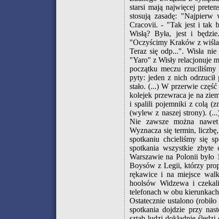
starsi mają najwięcej preten
stosują zasadę: "Najpierw
Cracovii. - "Tak jest i ta
Wisłą? Była, jest i będzi
"Oczyścimy Kraków z wiślack
Teraz się odp...". Wisła n
"Yaro" z Wisły relacjonuje m
początku meczu rzuciliśmy 
pyty: jeden z nich odrzucił 
stało. (...) W przerwie czę
kolejek przewraca je na ziem
i spalili pojemniki z colą (
(wylew z naszej strony). (.
Nie zawsze można nawet 
Wyznacza się termin, liczb
spotkaniu chcieliśmy się s
spotkania wszystkie zbyt
Warszawie na Polonii było
Boysów z Legii, którzy prop
rękawice i na miejsce wa
hoolsów Widzewa i czekali
telefonach w obu kierunkach 
Ostatecznie ustalono (robił
spotkania dojdzie przy nas
sztab ludzi dokładnie śledz