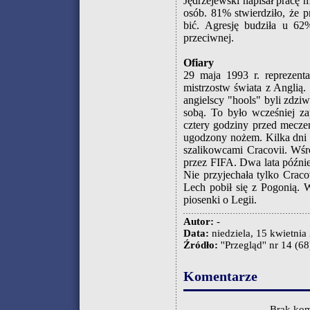
Jędrzejewski napisał pracę m
osób. 81% stwierdziło, że p
bić. Agresję budziła u 62
przeciwnej.
Ofiary
29 maja 1993 r. reprezenta
mistrzostw świata z Anglią
angielscy "hools" byli zdziw
sobą. To było wcześniej za
cztery godziny przed mecze
ugodzony nożem. Kilka dni p
szalikowcami Cracovii. Wśró
przez FIFA. Dwa lata późnie
Nie przyjechała tylko Craco
Lech pobił się z Pogonią. 
piosenki o Legii.
Autor:
-
Data:
niedziela, 15 kwietnia 
Źródło:
''Przegląd'' nr 14 (68
Komentarze
Brak kom