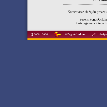
Komentarze służą do prezenta
Serwis PogonOnLine
Zastrzegamy sobie jed
©
Pogoń On-Line
design
2000 - 2026