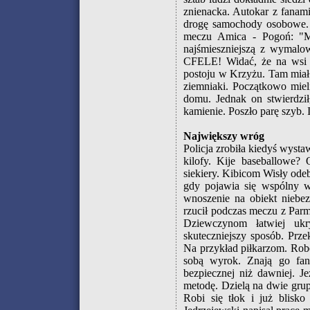
znienacka. Autokar z fanami
drogę samochody osobowe. 
meczu Amica - Pogoń: "Mł
najśmieszniejszą z wymalo
CFELE! Widać, że na wsi j
postoju w Krzyżu. Tam miał
ziemniaki. Początkowo miel
domu. Jednak on stwierdził
kamienie. Poszło parę szyb. I
Największy wróg
Policja zrobiła kiedyś wyst
kilofy. Kije baseballowe?
siekiery. Kibicom Wisły odeb
gdy pojawia się wspólny w
wnoszenie na obiekt niebez
rzucił podczas meczu z Par
Dziewczynom łatwiej ukr
skuteczniejszy sposób. Prz
Na przykład piłkarzom. Rob
sobą wyrok. Znają go fani
bezpiecznej niż dawniej. J
metodę. Dzielą na dwie grup
Robi się tłok i już blisk