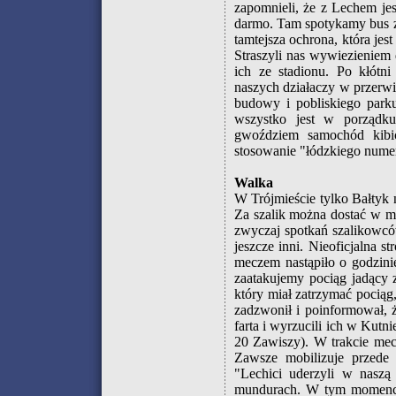
zapomnieli, że z Lechem je
darmo. Tam spotykamy bus z
tamtejsza ochrona, która jes
Straszyli nas wywiezieniem
ich ze stadionu. Po kłótn
naszych działaczy w przerw
budowy i pobliskiego parku
wszystko jest w porządku
gwoździem samochód kibi
stosowanie "łódzkiego numeru
Walka
W Trójmieście tylko Bałtyk ni
Za szalik można dostać w m
zwyczaj spotkań szalikowców.
jeszcze inni. Nieoficjalna 
meczem nastąpiło o godzinie
zaatakujemy pociąg jadący 
który miał zatrzymać pociąg
zadzwonił i poinformował, ż
farta i wyrzucili ich w Kut
20 Zawiszy). W trakcie mecz
Zawsze mobilizuje przede 
"Lechici uderzyli w naszą 
mundurach. W tym momencie 