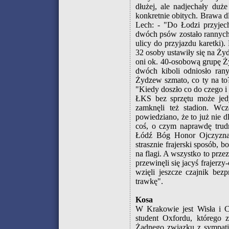
dłużej, ale nadjechały duż
konkretnie obitych. Brawa 
Lech: - "Do Łodzi przyjec
dwóch psów zostało rannych (
ulicy do przyjazdu karetki)
32 osoby ustawiły się na Ż
oni ok. 40-osobową grupę Ż
dwóch kiboli odniosło rany
Żydzew szmato, co ty na to
"Kiedy doszło co do czego i r
ŁKS bez sprzętu może jed
zamknęli też stadion. Wcz
powiedziano, że to już nie dl
coś, o czym naprawdę trudn
Łódź Bóg Honor Ojczyzna".
strasznie frajerski sposób, b
na flagi. A wszystko to prze
przewinęli się jacyś frajerzy
wzięli jeszcze czajnik be
trawkę".
Kosa
W Krakowie jest Wisła i C
student Oxfordu, którego z
Żadnego związku z sympati