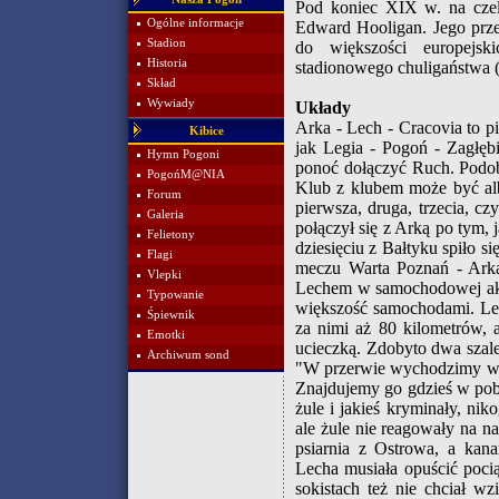
Pod koniec XIX w. na czele
Ogólne informacje
Edward Hooligan. Jego przes
Stadion
do większości europejsk
Historia
stadionowego chuligaństwa (.
Skład
Wywiady
Układy
Arka - Lech - Cracovia to p
Kibice
jak Legia - Pogoń - Zagłębi
Hymn Pogoni
ponoć dołączyć Ruch. Podo
PogońM@NIA
Klub z klubem może być alb
Forum
pierwsza, druga, trzecia, cz
Galeria
połączył się z Arką po tym, 
Felietony
dziesięciu z Bałtyku spiło si
Flagi
meczu Warta Poznań - Arka:
Vlepki
Lechem w samochodowej akcj
Typowanie
większość samochodami. Lec
Śpiewnik
za nimi aż 80 kilometrów, a
Emotki
ucieczką. Zdobyto dwa szal
Archiwum sond
"W przerwie wychodzimy w b
Znajdujemy go gdzieś w pob
żule i jakieś kryminały, n
ale żule nie reagowały na na
psiarnia z Ostrowa, a kana
Lecha musiała opuścić pociąg
sokistach też nie chciał w