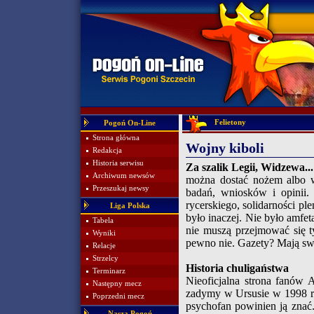
Felietony
Pogoń On-Line
Strona główna
Wojny kiboli
Redakcja
Historia serwisu
Za szalik Legii, Widzewa...
Archiwum newsów
można dostać nożem albo w
Przeszukaj newsy
badań, wniosków i opinii. 
rycerskiego, solidarności ple
Liga Polska
było inaczej. Nie było amfe
Tabela
nie muszą przejmować się t
Wyniki
pewno nie. Gazety? Mają swoj
Relacje
Strzelcy
Historia chuligaństwa
Terminarz
Nieoficjalna strona fanów A
Następny mecz
zadymy w Ursusie w 1998 r. 
Poprzedni mecz
psychofan powinien ją znać.
Nasza Pogoń