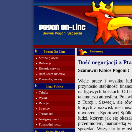
Felietony
Pogoń On-Line
Strona główna
Dość negocjacji z Pta
Redakcja
Historia serwisu
Szanowni Kibice Pogoni !
Archiwum newsów
Przeszukaj newsy
Wiele pracy i wysiłku lu
przynosiło stabilność fin
Liga Polska
na ligowych boiskach. Od co
Tabela
tajemnicza atmosfera. Pojawi
Wyniki
z Turcji i Szwecji, ale ró
Relacje
których z nazwisk nie mus
Strzelcy
utworzenia Sportowej Spółk
Terminarz
ludzi, którym jak się okazał
Następny mecz
przedmiotem, marionetką w 
Poprzedni mecz
sprzedać. Wszystko to w ost
Nasza Pogoń