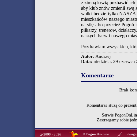
z zimną krwią pozbawić ich pi
aby klub znów zmienił sw
walki bedzie tylko NASZA 
mieszkańców naszego miasta.
na siłę - bo przecież Pogoń
piłkarzy, trenerow, działacz
naszych barw i naszego mias
Pozdrawiam wszystkich, któ
Autor:
Andrzej
Data:
niedziela, 29 czerwca 
Komentarze
Brak kom
Komentarze służą do prezenta
Serwis PogonOnLine
Zastrzegamy sobie jed
©
Pogoń On-Line
design
2000 - 2026