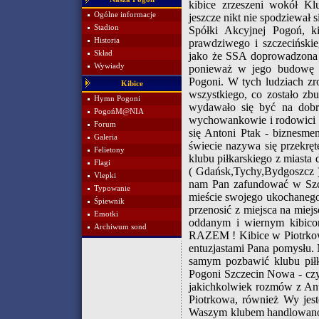
kibice zrzeszeni wokół K
Ogólne informacje
jeszcze nikt nie spodziewał
Stadion
Spółki Akcyjnej Pogoń, k
Historia
prawdziwego i szczeciński
Skład
jako że SSA doprowadzona z
Wywiady
ponieważ w jego budowę wł
Pogoni. W tych ludziach zro
Kibice
wszystkiego, co zostało zb
Hymn Pogoni
wydawało się być na dobr
PogońM@NIA
wychowankowie i rodowici s
Forum
się Antoni Ptak - biznesme
Galeria
świecie nazywa się przekręt
Felietony
klubu piłkarskiego z miasta
Flagi
( Gdańsk,Tychy,Bydgoszcz ) 
Vlepki
nam Pan zafundować w Szcz
Typowanie
mieście swojego ukochanego k
Śpiewnik
przenosić z miejsca na miejs
Emotki
oddanym i wiernym kibic
Archiwum sond
RAZEM ! Kibice w Piotrkowi
entuzjastami Pana pomysłu.
samym pozbawić klubu piłka
Pogoni Szczecin Nowa - cz
jakichkolwiek rozmów z Ant
Piotrkowa, również Wy jeste
Waszym klubem handlowano na