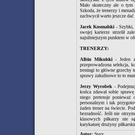
Mało skuteczny ale o tym 
Szkoda, że trenerzy i menadż
zachwycił warto jeszcze dać
Jacek Kosmalski
- Szybki,
swojej karierze strzelił za
najsilniejszym punktem w of
TRENERZY:
Albin Mikulski
- Jeden z 
przeprowadzona selekcja, k
treningi to główne grzechy t
sprawy zakulisowe to to mam
Jerzy Wyrobek
- Podejmuj
końca zdawał sobie sprawę
niego pretensje ponieważ 
personalnym i tak przygoto
żaden trener na świecie. Po
bezradność. Jeśli nie otrzy
klasowych piłkarzy nie s
karykaturę drużyny piłkarski
Autor:
Stary