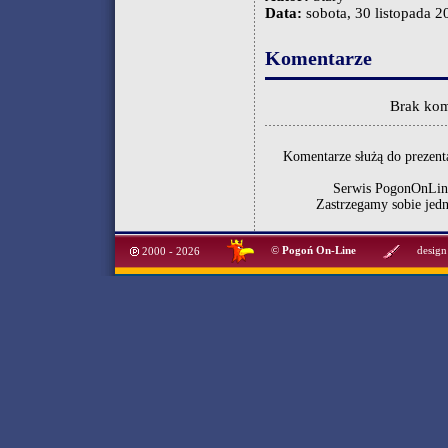
Data:
sobota, 30 listopada 20
Komentarze
Brak kom
Komentarze służą do prezenta
Serwis PogonOnLine
Zastrzegamy sobie jed
©
Pogoń On-Line
design
2000 - 2026