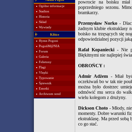
powrocie na boisku miał
Ogólne informacje
poprzedniego sezonu. Mimo 
Stadion
bramkarzy.
Historia
Skład
Przemysław Norko
- Dlacz
Wywiady
żadnym klubie ekstraklasy n
boisko na trzęsących się no
Kibice
odpowiedzialnej pozycji jaką
Hymn Pogoni
PogońM@NIA
Rafał Kopaniecki
- Nie po
Forum
Błękitnymi nie najlepiej świ
Galeria
Felietony
OBROŃCY :
Flagi
Vlepki
Admir Adżem
- Miał być
Typowanie
oczekiwań bo w tak nie pou
Śpiewnik
można było dostrzec umiej
Emotki
odmówić mu serca do walki 
Archiwum sond
wielu kolegom z drużyny.
Dickson Choto
- Młody, nie
momenty. Dobre warunki fizy
ekstraklasę. Ma przed sobą 
co go stać.