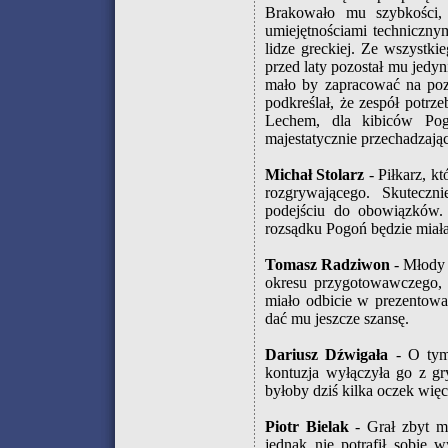
Brakowało mu szybkości,
umiejętnościami techniczny
lidze greckiej. Ze wszystki
przed laty pozostał mu jedynie
mało by zapracować na po
podkreślał, że zespół potr
Lechem, dla kibiców Pog
majestatycznie przechadzają
Michał Stolarz
- Piłkarz, k
rozgrywającego. Skuteczn
podejściu do obowiązków. 
rozsądku Pogoń będzie miała z
Tomasz Radziwon
- Młody 
okresu przygotowawczego, a
miało odbicie w prezentowan
dać mu jeszcze szansę.
Dariusz Dźwigała
- O tym 
kontuzja wyłączyła go z g
byłoby dziś kilka oczek wię
Piotr Bielak
- Grał zbyt m
jednak nie potrafił sobie 