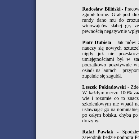
Radosław Biliński
- Pracow
zgubił formę. Grał pod duż
rundy dano mu do zrozum
winowajców słabej gry ze
pewnością negatywnie wpłyn
Piotr Dubiela
– Jak mówi z
nauczy się nowych sztucze
nigdy już nie przeskoc
umiejętnościami był w st
początkowo pozytywnie wp
osiadł na laurach - przypo
zupełnie się zagubił.
Leszek Pokładowski
- Zdec
W każdym meczu 100% zaang
wie i rozumie co to znacz
szkoleniowym nie wpadł na 
ustawiając go na nominalne
po całym boisku, chyba po 
drużyny.
Rafał Pawlak
- Spodziew
zawodnik będzie podporą Po