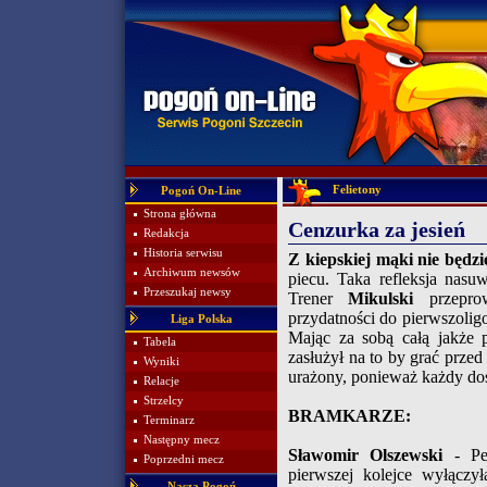
Felietony
Pogoń On-Line
Strona główna
Cenzurka za jesień
Redakcja
Historia serwisu
Z kiepskiej mąki nie będz
Archiwum newsów
piecu. Taka refleksja nasu
Przeszukaj newsy
Trener
Mikulski
przeprow
przydatności do pierwszoligo
Liga Polska
Mając za sobą całą jakże 
Tabela
zasłużył na to by grać przed
Wyniki
urażony, ponieważ każdy dost
Relacje
Strzelcy
BRAMKARZE:
Terminarz
Następny mecz
Sławomir Olszewski
- Pec
Poprzedni mecz
pierwszej kolejce wyłączy
Nasza Pogoń