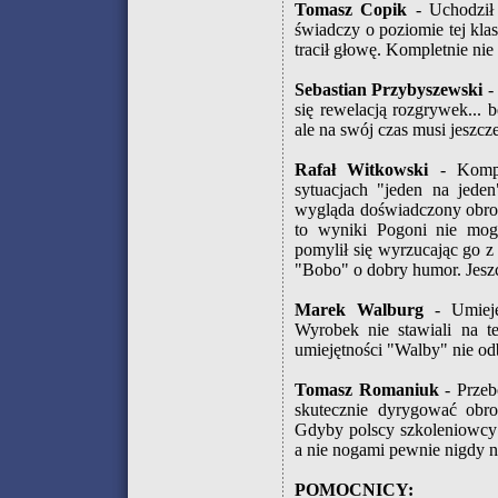
Tomasz Copik
- Uchodził z
świadczy o poziomie tej kla
tracił głowę. Kompletnie nie
Sebastian Przybyszewski
- 
się rewelacją rozgrywek...
ale na swój czas musi jeszcz
Rafał Witkowski
- Komple
sytuacjach "jeden na jede
wygląda doświadczony obroń
to wyniki Pogoni nie mo
pomylił się wyrzucając go 
"Bobo" o dobry humor. Jeszcz
Marek Walburg
- Umiejęt
Wyrobek nie stawiali na t
umiejętności "Walby" nie od
Tomasz Romaniuk
- Przeb
skutecznie dyrygować obro
Gdyby polscy szkoleniowcy 
a nie nogami pewnie nigdy ni
POMOCNICY: