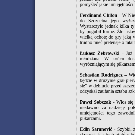
pomyśleć jakie umiejętności 
Ferdinand Chifon
- W Niem
do Szczecina jego wyższ
Wystarczyło jednak kilka 
by pogubił formę. Źle ustaw
wielką ochotę do gry jaką w
trudno mieć pretensje o fatal
Łukasz Żebrowski
- Już 
młodziana. W końcu dos
wyróżniającym się piłkarzem
Sebastian Rodriguez
– Wie
będzie w drużynie grał pier
się" w debiucie przed szcze
odzyskał zaufania sztabu s
Paweł Sobczak
- Włos się 
niedawno za nadzieję pols
umiejętności tego zawodn
piłkarzami.
Edin Saranović
- Szybki, z
skorzystać z tych atutów 