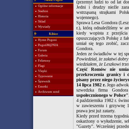
(przemyt ludzi to od lat d
Ogólne informacje
Jedni i drudzy nieźle zara
Stadion
wstrząsaną strajkami Pol
Historia
wojennego).
Skład
Sprawa Lesa Gondora (Lesz
Wywiady
r.), którą odnaleźliśmy w 
kiedy wopista z przejśc
Kibice
opuszczających Polskę z fa
Hymn Pogoni
umiał się tego zrobić, zac
PogońM@NIA
Gondora.
Forum
Jeden ze świadków w tej sp
Galeria
Powiedział, że załatwi dobry
Felietony
wiedziałem, że Leszkowi trz
Flagi
Część Romów nie umiał
Vlepki
przekroczenia granicy i
Typowanie
pisany przez niego życiory
Śpiewnik
14 lipca 1982 r.
Jego adwokat
Emotki
szwedzka firma Gondo
Archiwum sond
uspołecznionego w Polsce"
4 października 1982 r. świn
w zawieszeniu i grzywnę 1
prawa jest już zatarty.
Kiedy przed trzema tygodni
oskarżony o wyłudzenie, sek
"Gazety". Wcześniej przeds