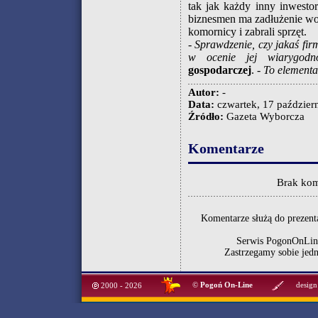
tak jak każdy inny inwestor
biznesmen ma zadłużenie wo
komornicy i zabrali sprzęt.
-
Sprawdzenie, czy jakaś fir
w ocenie jej wiarygodno
gospodarczej
. -
To elementa
Autor:
-
Data:
czwartek, 17 październ
Źródło:
Gazeta Wyborcza
Komentarze
Brak kom
Komentarze służą do prezenta
Serwis PogonOnLine
Zastrzegamy sobie jed
©
Pogoń On-Line
design
2000 - 2026