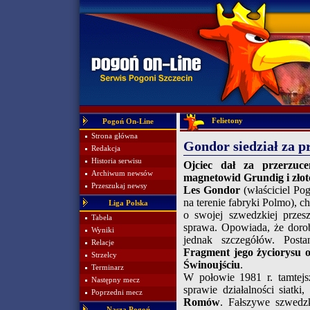
Felietony
Pogoń On-Line
Strona główna
Gondor siedział za 
Redakcja
Historia serwisu
Ojciec dał za przerzuce
Archiwum newsów
magnetowid Grundig i złot
Przeszukaj newsy
Les Gondor
(właściciel Pog
na terenie fabryki Polmo), c
Liga Polska
o swojej szwedzkiej przesz
Tabela
sprawa. Opowiada, że dorob
Wyniki
jednak szczegółów. Post
Relacje
Fragment jego życiorysu
Strzelcy
Świnoujściu
.
Terminarz
W połowie 1981 r. tamtejs
Następny mecz
sprawie działalności siatki
Poprzedni mecz
Romów
. Fałszywe szwedzk
Nasza Pogoń