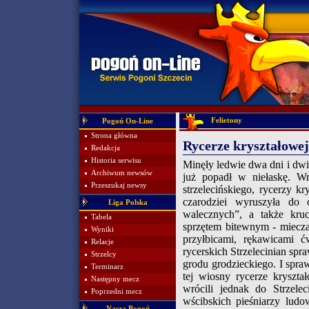
Felietony
Pogoń On-Line
Strona główna
Rycerze kryształowej
Redakcja
Historia serwisu
Minęły ledwie dwa dni i dwi
Archiwum newsów
już popadł w niełaskę. W
Przeszukaj newsy
strzelecińskiego, rycerzy 
czarodziei wyruszyła do 
Liga Polska
walecznych”, a także kruc
Tabela
sprzętem bitewnym - miecza
Wyniki
przyłbicami, rękawicami 
Relacje
rycerskich Strzelecinian sp
Strzelcy
grodu grodzieckiego. I spra
Terminarz
tej wiosny rycerze kryszt
Następny mecz
wrócili jednak do Strzele
Poprzedni mecz
wścibskich pieśniarzy ludo
Nasza Pogoń