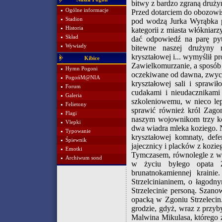
bitwy z bardzo zgraną druży
Ogólne informacje
Przed dotarciem do obozowis
Stadion
pod wodzą Jurka Wyrąbka
Historia
kategorii z miasta włókniarz
Skład
dać odpowiedź na parę pyt
Wywiady
bitewne naszej drużyny r
kryształowej i... wymyślił p
Kibice
Zawielkomurzanie, a sposób 
Hymn Pogoni
oczekiwane od dawna, zwyci
PogońM@NIA
kryształowej sali i sprawi
Forum
cudakami i nieudacznikami
Galeria
szkoleniowemu, w nieco lep
Felietony
sprawić również król Zago
Flagi
naszym wojownikom trzy kop
Vlepki
dwa wiadra mleka koziego. 
Typowanie
kryształowej komnaty, def
Śpiewnik
jajecznicy i placków z kozie
Emotki
Tymczasem, równolegle z wy
Archiwum sond
w życiu byłego opata Z
brunatnokamiennej kraini
Strzelcinianinem, o łagodn
Strzelecinie personą. Szano
opacką w Zgoniu Strzelecin
grodzie, gdyż, wraz z przyb
Malwina Mikulasa, którego z