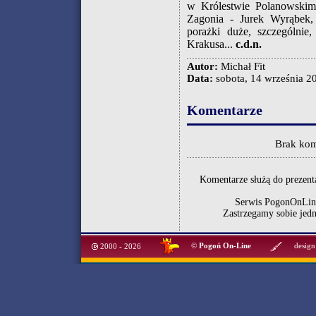
w Królestwie Polanowskim
Zagonia - Jurek Wyrąbek,
porażki duże, szczególnie
Krakusa...
c.d.n.
Autor:
Michał Fit
Data:
sobota, 14 września 20
Komentarze
Brak kom
Komentarze służą do prezenta
Serwis PogonOnLine
Zastrzegamy sobie jed
©
Pogoń On-Line
design
2000 - 2026