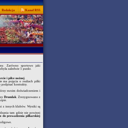
Redakcja
Kanał RSS
uiny. Zarówno sportowo jaki
była zaledwie 1 punkt.
cie i piłce nożnej
.
 ma pojęcia o realiach piłki
ę podpisać kontrakty.
którzy swoim doświadczeniem i
zy
Drumlak
. Zrezygnowano z
ipie.
mi z innych klubów. Wyniki są
zędzania tam gdzie nie powinni
o do prowadzenia piłkarskiej
zoligowe.