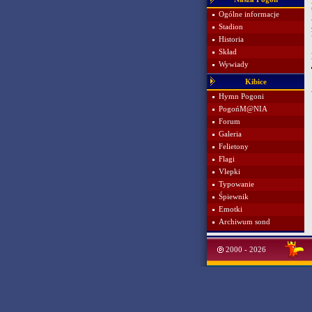
Ogólne informacje
Stadion
Historia
Skład
Wywiady
Kibice
Hymn Pogoni
PogońM@NIA
Forum
Galeria
Felietony
Flagi
Vlepki
Typowanie
Śpiewnik
Emotki
Archiwum sond
2000 - 2026