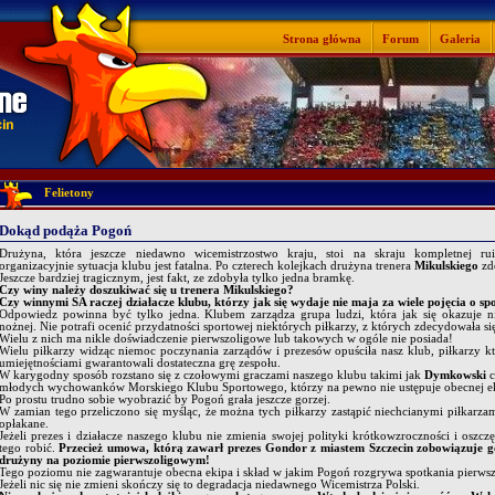
Strona główna
Forum
Galeria
Felietony
Dokąd podąża Pogoń
Drużyna, która jeszcze niedawno wicemistrzostwo kraju, stoi na skraju kompletnej r
organizacyjnie sytuacja klubu jest fatalna. Po czterech kolejkach drużyna trenera
Mikulskiego
zdo
Jeszcze bardziej tragicznym, jest fakt, ze zdobyła tylko jedna bramkę.
Czy winy należy doszukiwać się u trenera Mikulskiego?
Czy winnymi SA raczej działacze klubu, którzy jak się wydaje nie maja za wiele pojęcia o spor
Odpowiedz powinna być tylko jedna. Klubem zarządza grupa ludzi, która jak się okazuje nie
nożnej. Nie potrafi ocenić przydatności sportowej niektórych piłkarzy, z których zdecydowała si
Wielu z nich ma nikle doświadczenie pierwszoligowe lub takowych w ogóle nie posiada!
Wielu piłkarzy widząc niemoc poczynania zarządów i prezesów opuściła nasz klub, piłkarzy 
umiejętnościami gwarantowali dostateczna grę zespołu.
W karygodny sposób rozstano się z czołowymi graczami naszego klubu takimi jak
Dymkowski
c
młodych wychowanków Morskiego Klubu Sportowego, którzy na pewno nie ustępuje obecnej ek
Po prostu trudno sobie wyobrazić by Pogoń grała jeszcze gorzej.
W zamian tego przeliczono się myśląc, że można tych piłkarzy zastąpić niechcianymi piłkarza
opłakane.
Jeżeli prezes i działacze naszego klubu nie zmienia swojej polityki krótkowzroczności i oszc
tego robić.
Przecież umowa, którą zawarł prezes Gondor z miastem Szczecin zobowiązuje g
drużyny na poziomie pierwszoligowym!
Tego poziomu nie zagwarantuje obecna ekipa i skład w jakim Pogoń rozgrywa spotkania pierws
Jeżeli nic się nie zmieni skończy się to degradacja niedawnego Wicemistrza Polski.