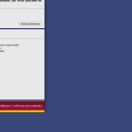
kazujmy już teraz palcami na
dodaj komentarz
swoje wypowiedzi.
w.
rzy.
półpraca
|
ochrona prywatności