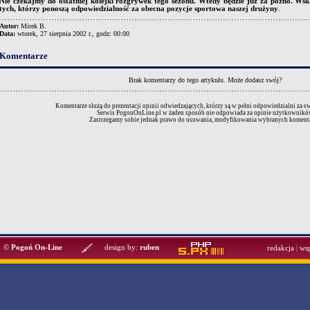
Nie czekajmy do ostatniej kolejki rozgrywek tego sezonu. Wtedy będzie już za późno. Ws
tych, którzy ponoszą odpowiedzialność za obecna pozycje sportowa naszej drużyny
.
Autor:
Mirek B.
Data:
wtorek, 27 sierpnia 2002 r., godz: 00:00
Komentarze
Brak komentarzy do tego artykułu.
Może dodasz swój?
Komentarze służą do prezentacji opinii odwiedzających, którzy są w pełni odpowiedzialni za 
Serwis PogonOnLine.pl w żaden sposób nie odpowiada za opinie użytkownikó
Zastrzegamy sobie jednak prawo do usuwania, modyfikowania wybranych komenta
©
Pogoń On-Line
design by:
ruben
redakcja
|
ws