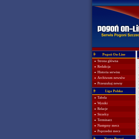
Pogoń On-Line
Strona główna
Redakcja
Historia serwisu
Archiwum newsów
Przeszukaj newsy
Liga Polska
Tabela
Wyniki
Relacje
Strzelcy
Terminarz
Następny mecz
Poprzedni mecz
Nasza Pogoń