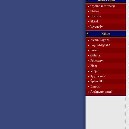
Ogólne informacje
Stadion
Historia
Skład
Wywiady
Kibice
Hymn Pogoni
PogońM@NIA
Forum
Galeria
Felietony
Flagi
Vlepki
Typowanie
Śpiewnik
Emotki
Archiwum sond