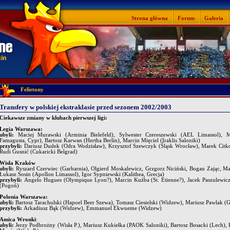
Strona główna
Forum
Galeria
Felietony
Transfery w polskiej ekstraklasie przed sezonem 2002/2003
Ciekawsze zmiany w klubach pierwszej ligi:
Legia Warszawa:
ubyli:
Maciej Murawski (Arminia Bielefeld), Sylwester Czereszewski (AEL Limassol), Ma
Famagusta, Cypr), Bartosz Karwan (Hertha Berlin), Marcin Mięciel (Iraklis Saloniki)
przybyli:
Dariusz Dudek (Odra Wodzisław), Krzysztof Szewczyk (Śląsk Wrocław), Marek Citko
Rudi Gusnić (Cukaricki Belgrad)
Wisła Kraków
ubyli:
Ryszard Czerwiec (Garbarnia), Olgierd Moskalewicz, Grzgorz Niciński, Bogan Zając, Ma
Łukasz Sosin (Apollon Limassol), Igor Sypniewski (Kalithea, Grecja)
przybyli:
Angelo Hugues (Olympique Lyon?), Marcin Kuźba (St. Etienne?), Jacek Paszulewicz
(Pogoń)
Polonia Warszawa:
ubyli:
Bartosz Tarachulski (Hapoel Beer Szewa), Tomasz Ciesielski (Widzew), Mariusz Pawlak (G
przybyli:
Arkadiusz Bąk (Widzew), Emmanuel Ekwueme (Widzew)
Amica Wronki
:
ubyli:
Jerzy Podbrożny (Wisła P.), Mariusz Kukiełka (PAOK Saloniki), Bartosz Bosacki (Lech), K