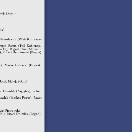
tyja (Ruch)
sko)
Paszulewicz (Wisła K.), Paweł
ergio Batata (TuS Koblencja,
ta Fe), Miguel Darci Monteiro
ia), Robert Dymkowski (Pogoń)
a), Mario Andracić (Hrvatski
 Jacek Matyja (Odra)
eł Drumlak (Zagłębie), Robert
awlak (Ionikos Pireus), Paweł
eł Piotrowski.
 K.), Paweł Drumlak (Pogoń),