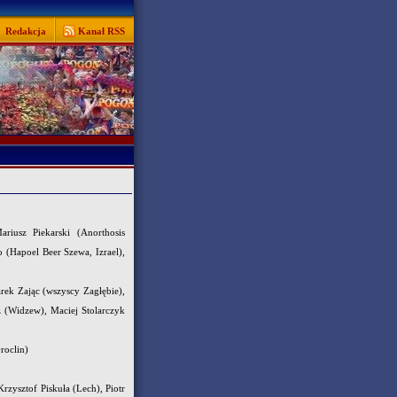
Redakcja
Kanał RSS
riusz Piekarski (Anorthosis
 (Hapoel Beer Szewa, Izrael),
rek Zając (wszyscy Zagłębie),
 (Widzew), Maciej Stolarczyk
roclin)
rzysztof Piskuła (Lech), Piotr