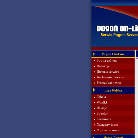
Pogoń On-Line
Strona główna
Redakcja
Historia serwisu
Archiwum newsów
Przeszukaj newsy
Liga Polska
Tabela
Wyniki
Relacje
Strzelcy
Terminarz
Następny mecz
Poprzedni mecz
Nasza Pogoń