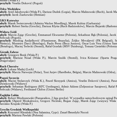
Mosór (Wisła P.)
przybyli:
Veselin Doković (Pogoń)
Odra Wodzisław
ubyli:
Ariel Jakubowski (Wisła P.), Dariusz Dudek (Legia), Marcin Malinowski (Ruch), Jacek Ma
przybyli:
Jacek Ziarkowski (Hetman)
GKS Katowice
ubyli:
Marek Świerczewski (Admira Wacker Moedling), Marek Kubisz (Garbarnia)
przybyli:
Robert Sierka (Groclin), Dariusz Klytta (Ruch Radzionków), Marcin Bojarski (Radom
Widzew Łódź
ubyli:
Marcin Zając (Groclin), Emmanuel Ekwueme (Polonia), Arkadiusz Bąk (Polonia), Jacek 
Sobczak (Pogoń),
przybyli:
Miodrag Andjelković (Fluminense, Brazylia), Żeljko Mrvaljević (FK Belgrad), S
Niemcy), Monteiro Darci (Botofago), Paulo Perez (Boca Juniors), Oscar Luis Vera (Union San
(Botafogo), Maciej Terlecki (Stomil), Rafał Grzelak (MSV Duisburg), Tomasz Ciesielski (Polon
Górnik Zabrze
ubyli:
Grzegorz Bonk (Wisła P.)
przybyli:
Mariusz Nosal (Wisła P.), Marcin Szulik (Stomil), Ivica Kriżanac (Sparta Prag
Dragovaljac)
Ruch Chorzów
ubyli:
Łukasz Madej (Lech)
przybyli:
Marcin Narwojsz (Polar), Toni Jurjev (Harelbeke, Belgia), Marcin Malinowski (Odra),
Pogoń Szczecin
ubyli:
Maciej Stolarczyk (Wisła K.), Paweł Skrzypek (Amica), Veselin Doković (Amica), Paw
Dymkowski (Widzew)
przybyli:
Sebastian Rodriguez (KFC Uerdingen), Admir Adżem (Żeljeznicar Sarajewo), Rafał P
Sobczak (Widzew), Ferdinand Chifon (Union Berlin)
Zagłębie Lubin
ubyli:
Robert Mioduszewski (Pansaraikos, 2.liga grecka). W wypadku samochodowym zginął Paw
przybyli:
Olgierd Moskalewicz, Grzgorz Niciński, Bogan Zając, Marek Zając (wszyscy Wisła
Jarosław Krupski (Wisła P.)
Groclin Grodzisk Wielkopolski
ubyli:
Krzysztof Kłosiński (Nea Salamina, Cypr). Zmarł Benedykt Nocoń
przybyli:
Mariusz Pawlak (Polonia)