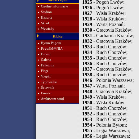
1925
- Pogoń Lwów;
Ogólne informacje
1926
- Pogoń Lwów;
Stadion
1927
- Wisła Kraków;
Historia
1928
- Wisła Kraków;
Skład
1929
- Warta Poznań;
Wywiady
1930
- Cracovia Kraków;
1931
- Garbarnia Kraków;
Kibice
1932
- Cracovia Kraków;
Hymn Pogoni
1933
- Ruch Chorzów;
PogońM@NIA
1934
- Ruch Chorzów;
Forum
1935
- Ruch Chorzów;
Galeria
1936
- Ruch Chorzów;
Felietony
1937
- Cracovia Kraków;
Flagi
1938
- Ruch Chorzów;
Vlepki
1946
- Polonia Warszawa;
Typowanie
1947
- Warta Poznań;
Śpiewnik
1948
- Cracovia Kraków;
Emotki
1949
- Wisła Kraków;
Archiwum sond
1950
- Wisła Kraków
1951
- Ruch Chorzów;
1952
- Ruch Chorzów;
1953
- Ruch Chorzów;
1954
- Polonia Bytom;
1955
- Legia Warszawa;
1956
- Legia Warszawa;