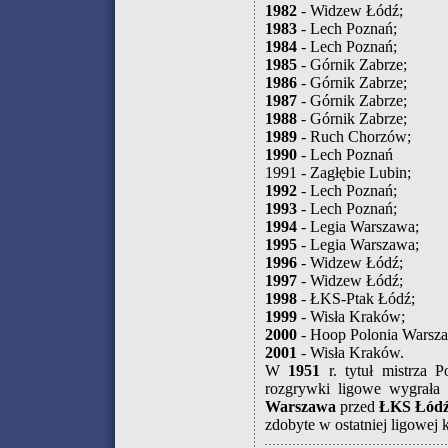
1982
- Widzew Łódź;
1983
- Lech Poznań;
1984
- Lech Poznań;
1985
- Górnik Zabrze;
1986
- Górnik Zabrze;
1987
- Górnik Zabrze;
1988
- Górnik Zabrze;
1989
- Ruch Chorzów;
1990
- Lech Poznań
1991 - Zagłębie Lubin;
1992
- Lech Poznań;
1993
- Lech Poznań;
1994
- Legia Warszawa;
1995
- Legia Warszawa;
1996
- Widzew Łódź;
1997
- Widzew Łódź;
1998
- ŁKS-Ptak Łódź;
1999
- Wisła Kraków;
2000
- Hoop Polonia Warsz
2001
- Wisła Kraków.
W
1951
r. tytuł mistrza 
rozgrywki ligowe wygrał
Warszawa
przed
ŁKS Łód
zdobyte w ostatniej ligowej 