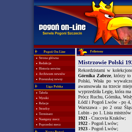
Felietony
Pogoń On-Line
Strona główna
Mistrzowie Polski 19
Redakcja
Historia serwisu
Rekordzistami w kolekcjon
Archiwum newsów
Górnika Zabrze
, którzy t
Przeszukaj newsy
Polski, Wisła po wywalcze
awansowała na trzecie miejs
Liga Polska
wyprzedziła Legię, która ma 
Tabela
Prócz Ruchu, Górnika, Wisł
Wyniki
Łódź i Pogoń Lwów - po 4, 
Relacje
Warszawa - po 2 oraz Śląs
Strzelcy
Lubin - po 1. Lista mistrzów
Terminarz
1921
- Cracovia Kraków;
Następny mecz
1922
- Pogoń Lwów;
Poprzedni mecz
1923
- Pogoń Lwów;
Nasza Pogoń