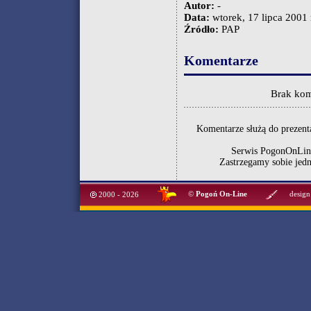
Autor:
-
Data:
wtorek, 17 lipca 2001 
Źródło:
PAP
Komentarze
Brak kom
Komentarze służą do prezenta
Serwis PogonOnLine
Zastrzegamy sobie jed
©
Pogoń On-Line
design
2000 - 2026