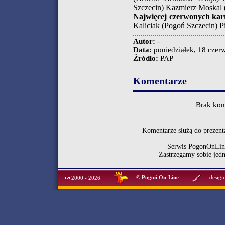
Szczecin) Kazmierz Moskal
Najwięcej czerwonych kart
Kaliciak (Pogoń Szczecin) P
Autor:
-
Data:
poniedziałek, 18 czerw
Źródło:
PAP
Komentarze
Brak kom
Komentarze służą do prezenta
Serwis PogonOnLine
Zastrzegamy sobie jed
©
Pogoń On-Line
design
2000 - 2026