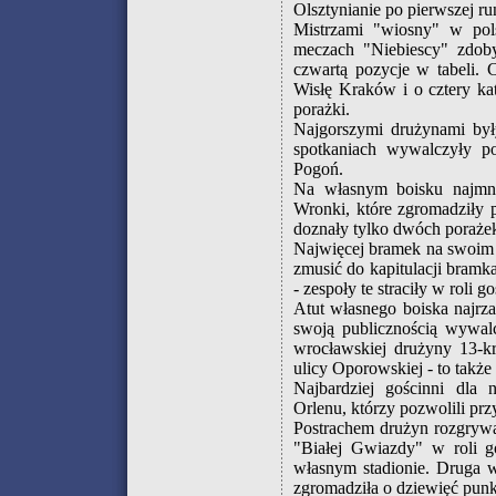
Olsztynianie po pierwszej r
Mistrzami "wiosny" w pol
meczach "Niebiescy" zdoby
czwartą pozycje w tabeli. 
Wisłę Kraków i o cztery ka
porażki.
Najgorszymi drużynami był
spotkaniach wywalczyły p
Pogoń.
Na własnym boisku najmn
Wronki, które zgromadziły 
doznały tylko dwóch porażek
Najwięcej bramek na swoim b
zmusić do kapitulacji bram
- zespoły te straciły w roli 
Atut własnego boiska najrza
swoją publicznością wywalc
wrocławskiej drużyny 13-kr
ulicy Oporowskiej - to także 
Najbardziej gościnni dla 
Orlenu, którzy pozwolili pr
Postrachem drużyn rozgrywa
"Białej Gwiazdy" w roli g
własnym stadionie. Druga w
zgromadziła o dziewięć pun