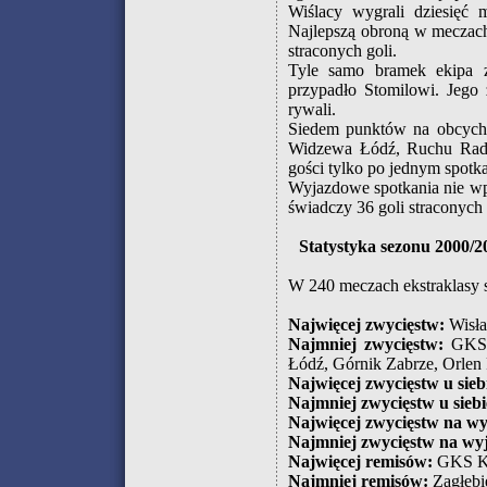
Wiślacy wygrali dziesięć 
Najlepszą obroną w meczac
straconych goli.
Tyle samo bramek ekipa z
przypadło Stomilowi. Jego 
rywali.
Siedem punktów na obcych 
Widzewa Łódź, Ruchu Radz
gości tylko po jednym spotka
Wyjazdowe spotkania nie w
świadczy 36 goli straconych 
Statystyka sezonu 2000/2
W 240 meczach ekstraklasy s
Najwięcej zwycięstw:
Wisła
Najmniej zwycięstw:
GKS K
Łódź, Górnik Zabrze, Orlen
Najwięcej zwycięstw u sieb
Najmniej zwycięstw u siebi
Najwięcej zwycięstw na wy
Najmniej zwycięstw na wyj
Najwięcej remisów:
GKS Ka
Najmniej remisów:
Zagłębie