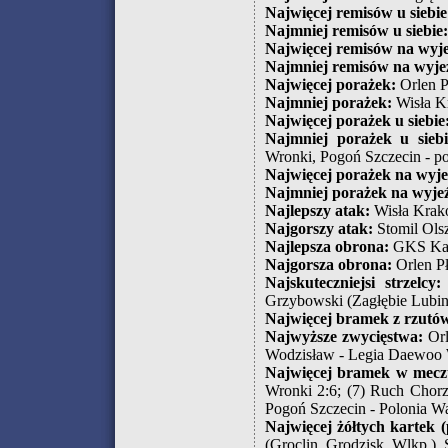
Najwięcej remisów u siebie
Najmniej remisów u siebie:
Najwięcej remisów na wyje
Najmniej remisów na wyje
Najwięcej porażek:
Orlen P
Najmniej porażek:
Wisła K
Najwięcej porażek u siebie
Najmniej porażek u siebi
Wronki, Pogoń Szczecin - po
Najwięcej porażek na wyje
Najmniej porażek na wyjeź
Najlepszy atak:
Wisła Krak
Najgorszy atak:
Stomil Olsz
Najlepsza obrona:
GKS Kato
Najgorsza obrona:
Orlen Pł
Najskuteczniejsi strzelcy:
Grzybowski (Zagłębie Lubin
Najwięcej bramek z rzutó
Najwyższe zwycięstwa:
Orl
Wodzisław - Legia Daewoo 
Najwięcej bramek w mecz
Wronki 2:6; (7) Ruch Chorz
Pogoń Szczecin - Polonia W
Najwięcej żółtych kartek (
(Groclin Grodzisk Wlkp.)