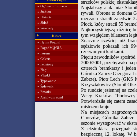
strzelców polskiej ekstraklas
Ogólne informacje
Najsłabszy atak miał Stomi
Stadion
rywali. Obrona to domena 
Historia
meczach stracili zaledwie 
Skład
Płock, który stracił 55 brame
Wywiady
Najkorzystniejszą różnicę 
tym względem bilansem legi
Kibice
Znacznie częściej niż bra
Hymn Pogoni
sędziowie pokazali ich 99
PogońM@NIA
czerwonymi kartkami.
Forum
Pięciu zawodników spośród pi
Galeria
2000/2001, przebywało na p
Felietony
czterech bramkarzy i jede
Flagi
Górnika Zabrze Grzegorz Le
Vlepki
Zabrze), Piotr Lech (GKS 
Typowanie
Krzyształowicz (Stomil Olsz
Śpiewnik
Po rundzie jesiennej na czel
Emotki
Wisły Kraków. "Portowcy"
Archiwum sond
Potwierdziła się zatem zasa
mistrzem kraju.
Na miejscach zagrożonych
Chorzów, Górnika Zabrze i
sezonie występować w ekstra
Z ekstraklasą pożegnał s
bezpieczną 12. lokatę. W b