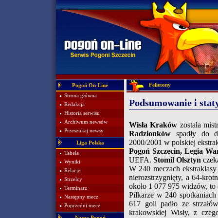
Felietony
Pogoń On-Line
Strona główna
Podsumowanie i stat
Redakcja
Historia serwisu
Archiwum newsów
Wisła Kraków
została mist
Przeszukaj newsy
Radzionków
spadły do dru
2000/2001 w polskiej ekstrakl
Liga Polska
Pogoń Szczecin, Legia Wa
Tabela
UEFA.
Stomil Olsztyn
czeka
Wyniki
W 240 meczach ekstraklasy 
Relacje
nierozstrzygnięty, a 64-kro
Strzelcy
około 1 077 975 widzów, to 
Terminarz
Piłkarze w 240 spotkaniach
Następny mecz
617 goli padło ze strzałó
Poprzedni mecz
krakowskiej Wisły, z czeg
Nasza Pogoń