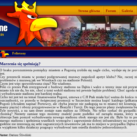
Strona główna
Forum
Galeria
Felietony
Marzenia się spełniają?
O braku porozumienia pomiędzy miastem a Pogonią zrobiło się nagle cicho, wydaje się że probl
jest.
Czy prezencik miasta w postaci podgrzewanej murawy zaspokoił apetyt klubu? Nie, raczej n
problemów z murawą jak we Wronkach czy na stadionie Polonii).
Czym jest więc spowodowana cisza? Nie wiadomo.
Póki co prezes Ptak zrezygnował z budowy stadionu na Dąbiu i walce o tereny inne niż przy
miasto ich nie da, bo nie, choć z tymi wokół stadionu też pewnie będzie problem). Choć zgoda 
i wybudowanie stadionu jest bardziej realna.
Cicho też jest też na temat finansowania Pogoni, umowa z C.H Ptak miała być ważna do końca r
oszczędności, co prawda w świątecznej promocji w Szczecinie można kupić każdego (piłkarza
Pogoni (chciałem napisać Portowcy, ale chyba jeszcze nie zasługują na to miano) też kosztują
mamy pięciu) i obozy przygotowawcze w Brazylii i Turcji. Do tego jeszcze plany zwiększenia b
Tyle nowości, a na sam deser zostaje nam stadion za 100mln. Nic tylko czekać do gwiazdki
choinką? Niestety zamiast tego możemy znaleźć puste pudełko od zarządu miasta, który te
obiecuje.Sam pomysł wybudowania nowego stadionu obok starego nie jest zły. Było by to poł
starego stadionu i spełnienia wszelkich wymogów i zapewnienie dobrej infrastruktury na nowym
giełdzie nie interesują się setki zagranicznych inwestorów jak ma to miejsce w przypadku Dąbia 
z wyjątkiem kilku działaczy pragnący wybudować tam osiedla domków jednorodzinnych.
Autor:
Dariusz Śliwiński