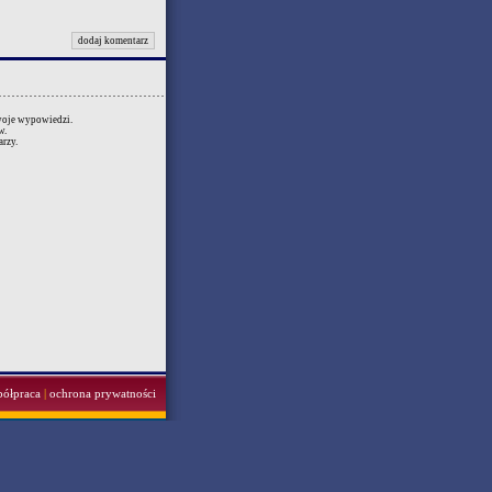
dodaj komentarz
swoje wypowiedzi.
w.
rzy.
półpraca
|
ochrona prywatności