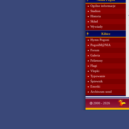
Ogólne informacje
Stadion
Historia
Skład
Wywiady
Kibice
Hymn Pogoni
PogońM@NIA
Forum
Galeria
Felietony
Flagi
Vlepki
Typowanie
Śpiewnik
Emotki
Archiwum sond
2000 - 2026