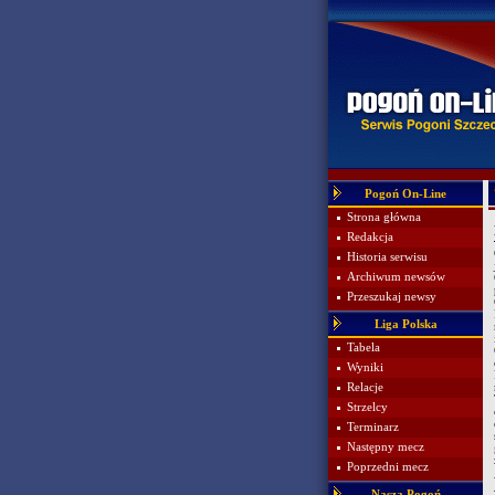
Pogoń On-Line
Strona główna
Redakcja
Historia serwisu
Archiwum newsów
Przeszukaj newsy
Liga Polska
Tabela
Wyniki
Relacje
Strzelcy
Terminarz
Następny mecz
Poprzedni mecz
Nasza Pogoń