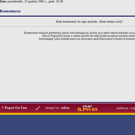
Data:
poniedziałek, 12 grudnia 2005 r., godz: 19:30
Komentarze
Brak komentarzy do tego artykułu.
Może dodasz swój?
Komentarze służą do prezentacji opinii odwiedzających, którzy są w pełni odpowiedzialni za 
Serwis PogonOnLine.pl w żaden sposób nie odpowiada za opinie użytkownikó
Zastrzegamy sobie jednak prawo do usuwania, modyfikowania wybranych komenta
©
Pogoń On-Line
design by:
ruben
redakcja
|
ws