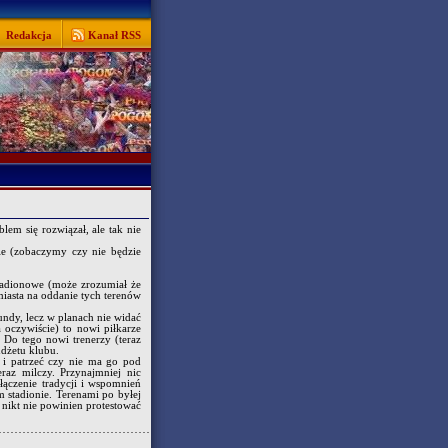
Redakcja
Kanał RSS
em się rozwiązał, ale tak nie
ie (zobaczymy czy nie będzie
stadionowe (może zrozumiał że
miasta na oddanie tych terenów
undy, lecz w planach nie widać
 oczywiście) to nowi piłkarze
. Do tego nowi trenerzy (teraz
udżetu klubu.
 i patrzeć czy nie ma go pod
raz milczy. Przynajmniej nic
ączenie tradycji i wspomnień
 stadionie. Terenami po byłej
i nikt nie powinien protestować