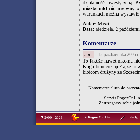
działalność inwestycyjną. By
miasta nikt nic nie wie
, w
warunkach można wystawić n
Autor:
Maszt
Data:
niedziela, 2 październi
Komentarze
abra
12 października 2005 r.
To fakt,że nawet nikomu ni
Kogo to interesuje? a,że 
kibicom drużyny ze Szczec
Komentarze służą do prezenta
Serwis PogonOnLine
Zastrzegamy sobie jed
©
Pogoń On-Line
design
2000 - 2026