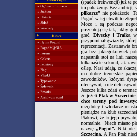
(spadek frekwencji) już te
Ogólne informacje
im pokażemy. Bez ambicji, w
Stadion
piłkarze”
nie pokażecie. Tak
Historia
Pogoń w tej chwili to
zlepe
Skład
Może i są podczas negoc
Wywiady
prezentują się tak, jakby gr
grać.
Divecky i Trałka
we
Kibice
przypominał gwiazdę, której 
Hymn Pogoni
reprezentacji. Zastanawia b
PogońM@NIA
gra bez jakiegokolwiek pol
Forum
napastnik stoi na linii na
Galeria
kilkanaście sekund, aż zaw
Felietony
oślep. Nasi udają, że skaczą
Flagi
ma dobre trenerskie papie
Vlepki
zawodników, którymi dysp
Typowanie
ofensywni, a nie defensyw
Śpiewnik
Jeszcze kilka zdań o terena
Emotki
że jeżeli
Ptak w Szczecinie 
Archiwum sond
chce tereny pod inwestyc
urzędnicy i włodarze miast
pieniądze na klub szczeciń
Ptakowi, że to jego prywatn
normalnie. Niech miasto pł
nazwę
„Pogoń”.
Nikt nie 
Szczecina.
A Pan Ptak niech