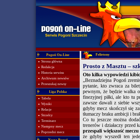
Felietony
Pogoń On-Line
Strona główna
Prosto z Masztu – sz
Redakcja
Historia serwisu
Oto kilka wypowiedzi kib
Archiwum newsów
„Beznadziejna Pogoń zremi
Przeszukaj newsy
pytanie, kto zwraca za bil
pewnym, że będzie walka od
Liga Polska
finezyjnej piłki, ale kto tu
Tabela
zawsze dawali z siebie wszys
Wyniki
gdyby mecz skończył się z
Relacje
tłumaczy braku ambicji i bra
Strzelcy
Co tu jeszcze można dodać
Terminarz
trenerów i działaczy prze
Następny mecz
przespali większość meczu
Poprzedni mecz
że gdyby wyszedł ten jede
Nasza Pogoń