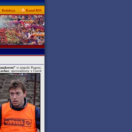
Redakcja
Kanał RSS
ymakerem”
w zespole Pogoni.
uchar
,
sprowadzony z Czech