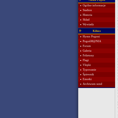
Ogólne informacje
Stadion
Historia
Skład
Wywiady
Kibice
Hymn Pogoni
PogońM@NIA
Forum
Galeria
Felietony
Flagi
Vlepki
Typowanie
Śpiewnik
Emotki
Archiwum sond