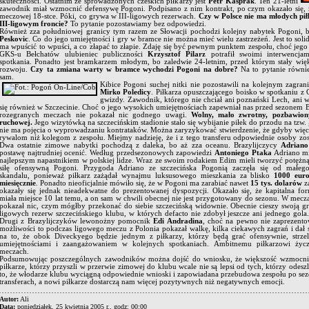
skuteczności. Ostatnim ze sprowadzonych czeskich piłkarzy jest
Petr Kasprak
. Ten 21-letni
zawodnik miał wzmocnić defensywę Pogoni. Podpisano z nim kontrakt, po czym okazało się, 
meczowej 18-stce. Póki, co grywa w III-ligowych rezerwach.
Czy w Polsce nie ma młodych pił
III-ligowym froncie?
To pytanie pozostawiamy bez odpowiedzi.
Również zza południowej granicy tym razem ze Słowacji pochodzi kolejny nabytek Pogoni, b
Peskovic
. Co do jego umiejętności i gry w bramce nie można mieć wielu zastrzeżeń. Jest to sol
ma wpuścić to wpuści, a co złapać to złapie. Zdaję się być pewnym punktem zespołu, choć je
GKS-u Bełchatów ulubieniec publiczności
Krzysztof Pilarz
potrafił swoimi interwencj
spotkania. Ponadto jest bramkarzem młodym, bo zaledwie 24-letnim, przed którym stały wię
rozwoju.
Czy ta zmiana warty w bramce wychodzi Pogoni na dobre?
Na to pytanie równi
sam.
Kibice Pogoni suchej nitki nie pozostawili na kolejnym zagra
Mirko Poledicy
. Piłkarza opuszczającego boisko w spotkaniu z 
gwizdy. Zawodnik, którego nie chciał ani poznański Lech, ani 
się również w Szczecinie. Choć o jego wysokich umiejętnościach zapewniał nas przed sezonem 
rozegranych meczach nie pokazał nic godnego uwagi.
Wolny, mało zwrotny, pozbawiony
ruchowej.
Jego wizytówką na szczecińskim stadionie stało się wybijanie piłek do przodu na tzw.
nie ma pojęcia o wyprowadzaniu kontrataków. Można zaryzykować stwierdzenie, że gdyby więcej 
rywalom niż kolegom z zespołu. Miejmy nadzieję, że i z tego transferu odpowiednie osoby zost
Dwa ostatnie zimowe nabytki pochodzą z daleka, bo aż zza oceanu. Brazylijczycy
Adriano
postawę najtrudniej ocenić. Według przedsezonowych zapowiedzi
Antoniego Ptaka
Adriano mi
najlepszym napastnikiem w polskiej lidze. Wraz ze swoim rodakiem
Edim mieli tworzyć potężn
siłę ofensywną Pogoni. Przygoda Adriano ze szczecińska Pogonią zaczęła się od małeg
skandalu, ponieważ piłkarz zażądał wynajmu luksusowego mieszkania za blisko
1000 eur
miesięcznie
. Ponadto nieoficjalnie mówiło się, że w Pogoni ma zarabiać nawet
15 tys. dolarów
z
okazały się jednak nieadekwatne do prezentowanej dyspozycji. Okazało się, że kapitalna for
miała miejsce 10 lat temu, a on sam w chwili obecnej nie jest przygotowany do sezonu. W mecz
pokazał nic, czym mógłby przekonać do siebie szczecińską widownie. Obecnie cieszy swoją grą
ligowych rezerw szczecińskiego klubu, w których defacto nie zdobył jeszcze ani jednego gola
Drugi z Brazylijczyków lewonożny pomocnik
Edi Andradina
, choć na pewno nie zaprezento
możliwości to podczas ligowego meczu z Polonia pokazał walkę, kilka ciekawych zagrań i dał 
na to, że obok Diveckyego będzie jednym z piłkarzy, którzy będą grać ofensywnie, strzel
umiejętnościami i zaangażowaniem w kolejnych spotkaniach. Ambitnemu piłkarzowi ży
meczach.
Podsumowując poszczególnych zawodników można dojść do wniosku, że większość wzmocnień
piłkarze, którzy przyszli w przerwie zimowej do klubu wcale nie są lepsi od tych, którzy odeszl
to, że włodarze klubu wyciągną odpowiednie wnioski i zapowiadana przebudowa zespołu po sezo
transferach, a nowi piłkarze dostarczą nam więcej pozytywnych niż negatywnych emocji.
Autor:
Ali
Data:
poniedziałek, 25 kwietnia 2005 r., godz: 00:00