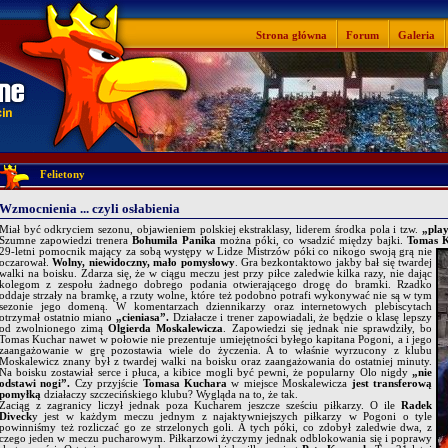
Strona główna
Forum
Galeria
Felietony
Wzmocnienia ... czyli osłabienia
Miał być odkryciem sezonu, objawieniem polskiej ekstraklasy, liderem środka pola i tzw.
„pla
Szumne zapowiedzi trenera
Bohumila Panika
można póki, co wsadzić między bajki.
Tomas K
29-letni pomocnik mający za sobą występy w Lidze Mistrzów póki co nikogo swoją grą nie
oczarował.
Wolny, niewidoczny, mało pomysłowy
. Gra bezkontaktowo jakby bał się twardej
walki na boisku. Zdarza się, że w ciągu meczu jest przy piłce zaledwie kilka razy, nie dając
kolegom z zespołu żadnego dobrego podania otwierającego drogę do bramki. Rzadko
oddaje strzały na bramkę, a rzuty wolne, które też podobno potrafi wykonywać nie są w tym
sezonie jego domeną. W komentarzach dziennikarzy oraz internetowych plebiscytach
otrzymał ostatnio miano
„cieniasa”.
Działacze i trener zapowiadali, że będzie o klasę lepszy
od zwolnionego zimą
Olgierda Moskalewicza
. Zapowiedzi się jednak nie sprawdziły, bo
Tomas Kuchar nawet w połowie nie prezentuje umiejętności byłego kapitana Pogoni, a i jego
zaangażowanie w grę pozostawia wiele do życzenia. A to właśnie wyrzucony z klubu
Moskalewicz znany był z twardej walki na boisku oraz zaangażowania do ostatniej minuty.
Na boisku zostawiał serce i płuca, a kibice mogli być pewni, że popularny Olo nigdy
„nie
odstawi nogi”.
Czy przyjście
Tomasa Kuchara
w miejsce Moskalewicza
jest transferową
pomyłką
działaczy szczecińskiego klubu?
Wygląda na to, że tak.
Zaciąg z zagranicy liczył jednak poza Kucharem jeszcze sześciu piłkarzy. O ile
Radek
Diveck
y jest w każdym meczu jednym z najaktywniejszych piłkarzy w Pogoni o tyle
powinniśmy też rozliczać go ze strzelonych goli. A tych póki, co zdobył zaledwie dwa, z
czego jeden w meczu pucharowym. Piłkarzowi życzymy jednak odblokowania się i poprawy