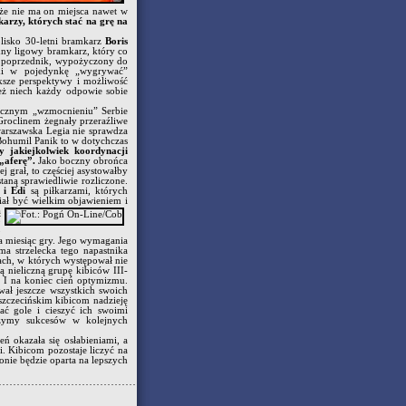
że nie ma on miejsca nawet w
karzy, których stać na grę na
lisko 30-letni bramkarz
Boris
idny ligowy bramkarz, który co
go poprzednik, wypożyczony do
ami w pojedynkę „wygrywać”
ksze perspektywy i możliwość
eż niech każdy odpowie sobie
nicznym „wzmocnieniu” Serbie
Groclinem żegnały przeraźliwe
warszawska Legia nie sprawdza
Bohumil Panik to w dotychczas
 jakiejkolwiek koordynacji
„aferę”.
Jako boczny obrońca
grał, to częściej asystowałby
aną sprawiedliwie rozliczone.
 i Edi
są piłkarzami, których
ał być wielkim objawieniem i
ą
o
o
a miesiąc gry. Jego wymagania
ma strzelecka tego napastnika
ach, w których występował nie
 nieliczną grupę kibiców III-
. I na koniec cień optymizmu.
wał jeszcze wszystkich swoich
szczecińskim kibicom nadzieję
ać gole i cieszyć ich swoimi
czymy sukcesów w kolejnych
 okazała się osłabieniami, a
i. Kibicom pozostaje liczyć na
nie będzie oparta na lepszych