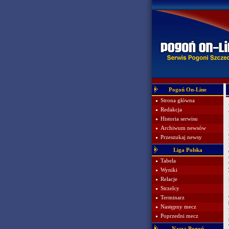
Pogoń On-Line
Strona główna
Redakcja
Historia serwisu
Archiwum newsów
Przeszukaj newsy
Liga Polska
Tabela
Wyniki
Relacje
Strzelcy
Terminarz
Następny mecz
Poprzedni mecz
Nasza Pogoń