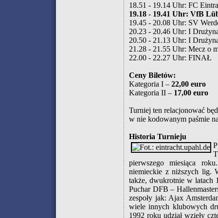
18.51 - 19.14 Uhr: FC Eintr
19.18 - 19.41 Uhr:
VfB Lüb
19.45 - 20.08 Uhr: SV Werde
20.23 - 20.46 Uhr: I Druży
20.50 - 21.13 Uhr: I Druży
21.28 - 21.55 Uhr: Mecz o m
22.00 - 22.27 Uhr: FINAŁ
Ceny Biletów:
Kategoria I –
22,00 euro
Kategoria II –
17,00 euro
Turniej ten relacjonować bę
w nie kodowanym paśmie na 
Historia Turnieju
P
T
pierwszego miesiąca roku
niemieckie z niższych lig.
także, dwukrotnie w latach 
Puchar DFB – Hallenmasters. 
zespoły jak: Ajax Amsterda
wiele innych klubowych dru
1992 roku udział wzięły czt