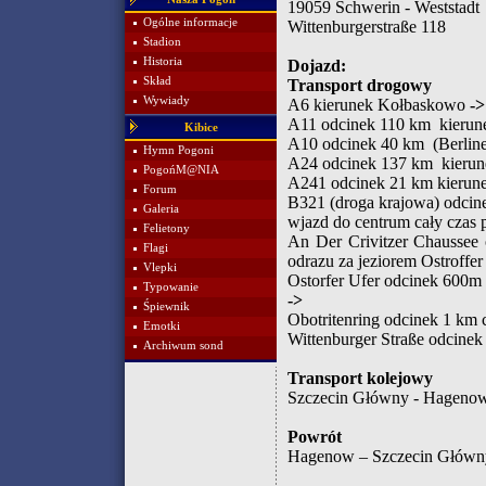
19059 Schwerin - Weststadt
Ogólne informacje
Wittenburgerstraße 118
Stadion
Historia
Dojazd:
Skład
Transport drogowy
Wywiady
A6 kierunek Kołbaskowo
->
A11 odcinek 110 km kierune
Kibice
A10 odcinek 40 km (Berline
Hymn Pogoni
A24 odcinek 137 km kierun
PogońM@NIA
A241 odcinek 21 km kierune
Forum
B321 (droga krajowa) odcin
Galeria
wjazd do centrum cały czas 
Felietony
An Der Crivitzer Chaussee
Flagi
odrazu za jeziorem Ostroffe
Vlepki
Ostorfer Ufer odcinek 600m 
Typowanie
->
Śpiewnik
Obotritenring odcinek 1 km c
Emotki
Wittenburger Straße odcinek 
Archiwum sond
Transport kolejowy
Szczecin Główny - Hagenow 
Powrót
Hagenow – Szczecin Główny 