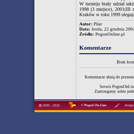
W turnieju brały udział ta
1998 (3 miejsce), 2001(III 
Kraków w roku 1999 ulegając
Autor:
Pilar
Data:
środa, 22 grudnia 2004
Źródło:
PogonOnline.pl
Komentarze
Brak kom
Komentarze służą do prezenta
Serwis PogonOnLine
Zastrzegamy sobie jed
©
Pogoń On-Line
design
2000 - 2026