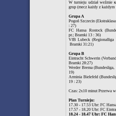
W turnieju udział weźmie
s
grup (mecz każdy z każdym 
Grupa A
Pogoń Szczecin (Ekstraklasa,
: 27)
FC Hansa Rostock (Bundes
pr.; Bramki 13 : 36)
VfB Lubeck (Regionalliga N
Bramki 31:21)
Grupa B
Eintracht Schwerin (Verband
Bramki 28:27)
Werder Brema (Bundesliga, 5
19)
Arminia Bielefeld (Bundeslig
19 : 23)
Czas: 2x10 minut Przerwa w
Plan Turnieju:
17.30 - 17.53 Uhr: FC Han
17.57 - 18.20 Uhr: FC Eint
18.24 - 18.47 Uhr: FC Han