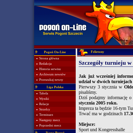
Felietony
Pogoń On-Line
Strona główna
Szczegóły turnieju w
Redakcja
Historia serwisu
Archiwum newsów
Jak już wcześniej infor
Przeszukaj newsy
udział w dwóch turniejach
Pierwszy 3 stycznia w
Old
Liga Polska
pisaliśmy.
Tabela
Dziś podajmy informację o 
Wyniki
stycznia 2005 roku.
Relacje
Impreza ta będzie 16-tym T
Strzelcy
Trwać ma w godzinach
17.30
Terminarz
Następny mecz
Miejsce:
Poprzedni mecz
Sport und Kongresshalle
Nasza Pogoń