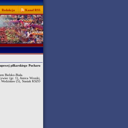
Redakcja
Kanał RSS
rupowej piłkarskiego Pucharu
em Bielsko-Biała.
ywiec (gr. 1), Amica Wronki,
a Wodzisław (5), Stasiak KSZO