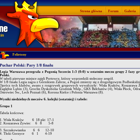
Strona główna
Forum
Galeria
Felietony
Puchar Polski: Pary 1/8 finału
Legia Warszawa przegrała z Pogonią Szczecin 1:3 (0:0) w ostatnim meczu grupy 2 fazy g
Polski.
W tabeli pierwsze miejsce zajęli Portowcy, którzy wyprzedzili stołeczny zespół.
W 1/8 finału Legia zagra z Górnikiem Zabrze, a Pogoń zmierzy się z drugoligowym Podbeskidzi
Oprócz tych klubów, awans z rozgrywek grupowych wywalczyły: Wisła Kraków, Koszarawa Ż
Zagłębie Lubin (3), Groclin Dyskobolia Grodzisk Wklp., GKS Bełchatów (4), Wisła Płock, Odr
Ostrowiec Św., Lech Poznań (6), Korona Kielce i Polonia Warszawa (8).
Wyniki niedzielnych meczów 6. kolejki (ostatniej) i tabele:
Grupa 1
Tabela końcowa:
1. Wisła Kraków 6 18 pkt 17-1
2. Koszarawa Żywiec 6 8 5-8
----------------------------------------
3. Szczakowianka 6 6 12-10
4. Tłoki Gorzyce 6 1 4-19