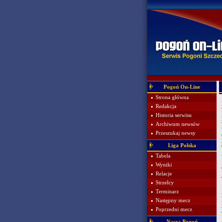
Pogoń On-Line
Strona główna
Redakcja
Historia serwisu
Archiwum newsów
Przeszukaj newsy
Liga Polska
Tabela
Wyniki
Relacje
Strzelcy
Terminarz
Następny mecz
Poprzedni mecz
Nasza Pogoń