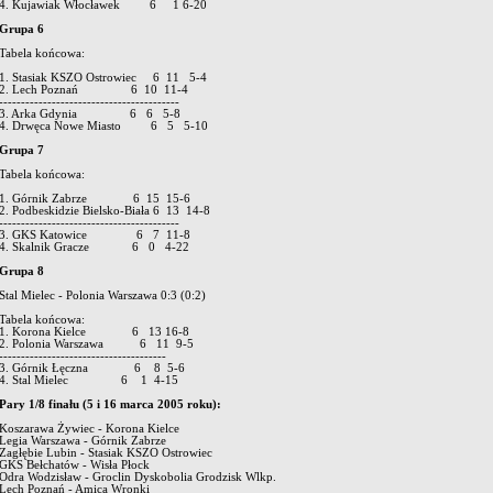
4. Kujawiak Włocławek 6 1 6-20
Grupa 6
Tabela końcowa:
1. Stasiak KSZO Ostrowiec 6 11 5-4
2. Lech Poznań 6 10 11-4
-----------------------------------------
3. Arka Gdynia 6 6 5-8
4. Drwęca Nowe Miasto 6 5 5-10
Grupa 7
Tabela końcowa:
1. Górnik Zabrze 6 15 15-6
2. Podbeskidzie Bielsko-Biała 6 13 14-8
-----------------------------------------
3. GKS Katowice 6 7 11-8
4. Skalnik Gracze 6 0 4-22
Grupa 8
Stal Mielec - Polonia Warszawa 0:3 (0:2)
Tabela końcowa:
1. Korona Kielce 6 13 16-8
2. Polonia Warszawa 6 11 9-5
--------------------------------------
3. Górnik Łęczna 6 8 5-6
4. Stal Mielec 6 1 4-15
Pary 1/8 finału (5 i 16 marca 2005 roku):
Koszarawa Żywiec - Korona Kielce
Legia Warszawa - Górnik Zabrze
Zagłębie Lubin - Stasiak KSZO Ostrowiec
GKS Bełchatów - Wisła Płock
Odra Wodzisław - Groclin Dyskobolia Grodzisk Wlkp.
Lech Poznań - Amica Wronki