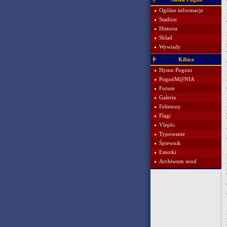
Ogólne informacje
Stadion
Historia
Skład
Wywiady
Kibice
Hymn Pogoni
PogońM@NIA
Forum
Galeria
Felietony
Flagi
Vlepki
Typowanie
Śpiewnik
Emotki
Archiwum sond