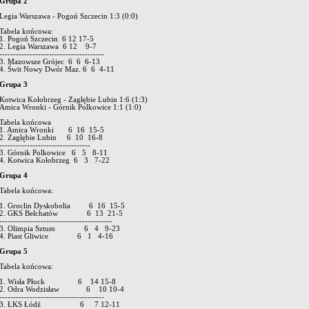
Grupa 2
Legia Warszawa - Pogoń Szczecin 1:3 (0:0)
Tabela końcowa:
1. Pogoń Szczecin 6 12 17-5
2. Legia Warszawa 6 12 9-7
--------------------------------------
3. Mazowsze Grójec 6 6 6-13
4. Świt Nowy Dwór Maz. 6 6 4-11
Grupa 3
Kotwica Kołobrzeg - Zagłębie Lubin 1:6 (1:3)
Amica Wronki - Górnik Polkowice 1:1 (1:0)
Tabela końcowa
1. Amica Wronki 6 16 15-5
2. Zagłębie Lubin 6 10 16-8
---------------------------------
3. Górnik Polkowice 6 5 8-11
4. Kotwica Kołobrzeg 6 3 7-22
Grupa 4
Tabela końcowa:
1. Groclin Dyskobolia 6 16 15-5
2. GKS Bełchatów 6 13 21-5
-----------------------------------------
3. Olimpia Sztum 6 4 9-23
4. Piast Gliwice 6 1 4-16
Grupa 5
Tabela końcowa:
1. Wisła Płock 6 14 15-8
2. Odra Wodzisław 6 10 10-4
--------------------------------------
3. ŁKS Łódź 6 7 12-11