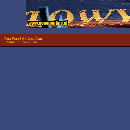
Fot.: Pogoń On-Line /Arat
Dodano:
11 maja 2008 r.