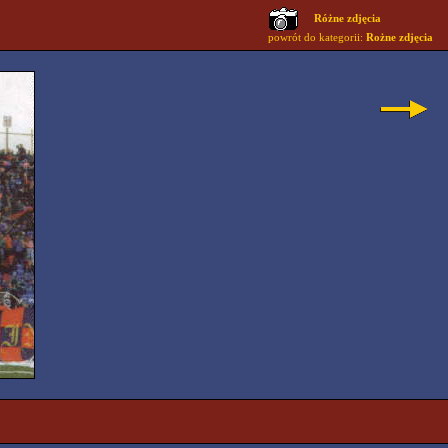
Różne zdjęcia
powrót do kategorii:
Rożne zdjęcia