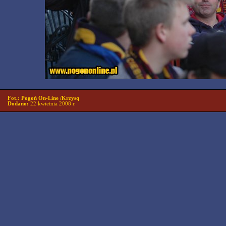
Fot.: Pogoń On-Line /Krzysq
Dodano:
22 kwietnia 2008 r.