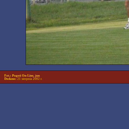
Fot.: Pogoń On-Line, jun
Dodano:
21 sierpnia 2002 r.