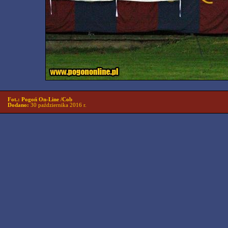
Fot.: Pogoń On-Line /Cob
Dodano:
30 października 2016 r.