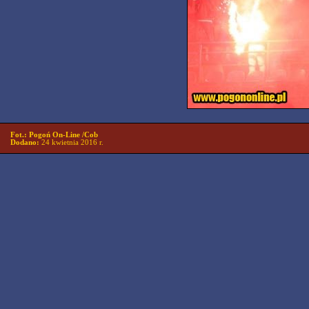
Fot.: Pogoń On-Line /Cob
Dodano:
24 kwietnia 2016 r.