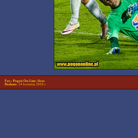
Fot.: Pogoń On-Line /Arat
Dodano:
24 kwietnia 2016 r.