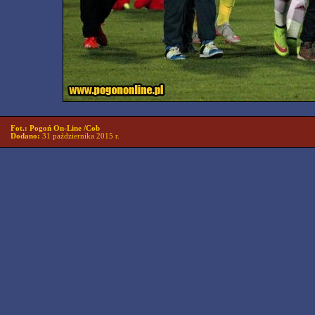
Fot.: Pogoń On-Line /Cob
Dodano:
31 października 2015 r.