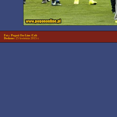
Fot.: Pogoń On-Line /Cob
Dodano:
25 kwietnia 2015 r.