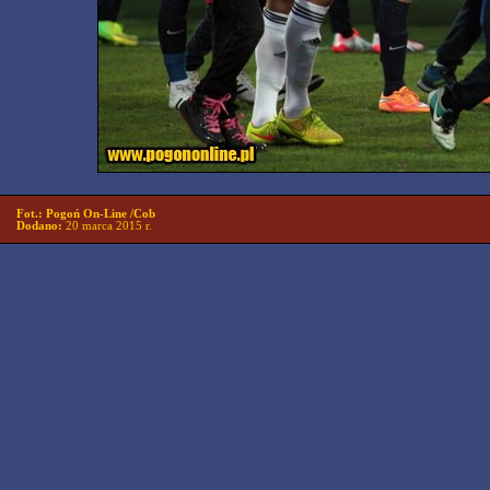
Fot.: Pogoń On-Line /Cob
Dodano:
20 marca 2015 r.