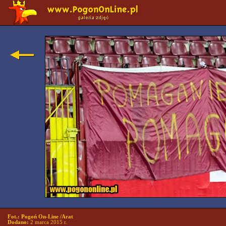
Fot.: Pogoń On-Line /Arat
Dodano:
2 marca 2015 r.