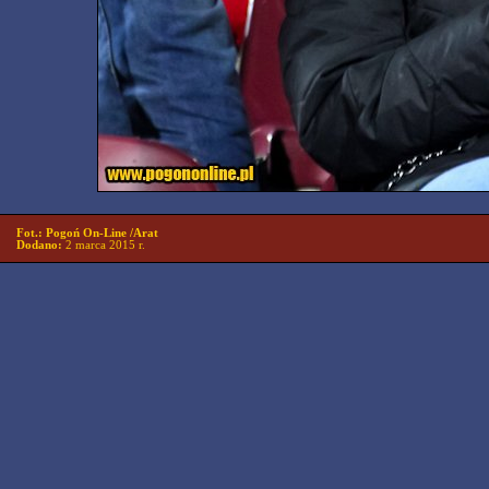
Fot.: Pogoń On-Line /Arat
Dodano:
2 marca 2015 r.