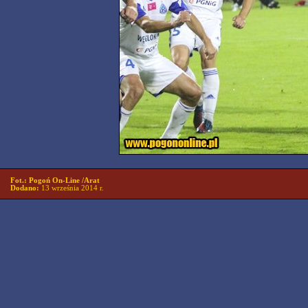
Fot.: Pogoń On-Line /Arat
Dodano:
13 września 2014 r.