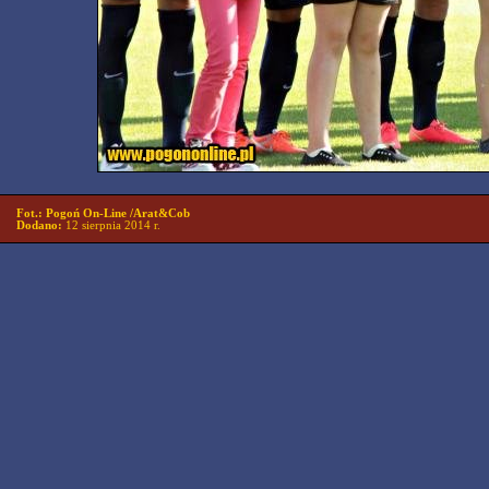
Fot.: Pogoń On-Line /Arat&Cob
Dodano:
12 sierpnia 2014 r.