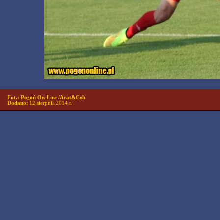
Fot.: Pogoń On-Line /Arat&Cob
Dodano:
12 sierpnia 2014 r.