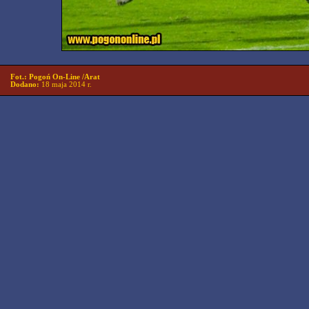
Fot.: Pogoń On-Line /Arat
Dodano:
18 maja 2014 r.