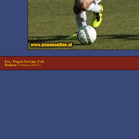
Fot.: Pogoń On-Line /Cob
Dodano:
9 marca 2014 r.